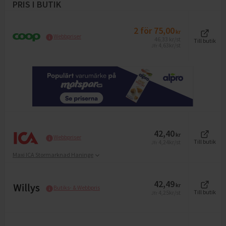
PRIS I BUTIK
2
för
75,00
kr
Webbpriser
46,33
kr
/st
Till butik
4,63
kr/st
Jfr
42,40
kr
Webbpriser
4,24
kr/st
Till butik
Jfr
Maxi ICA Stormarknad Haninge
42,49
kr
Butiks- & Webbpris
4,25
kr/st
Till butik
Jfr