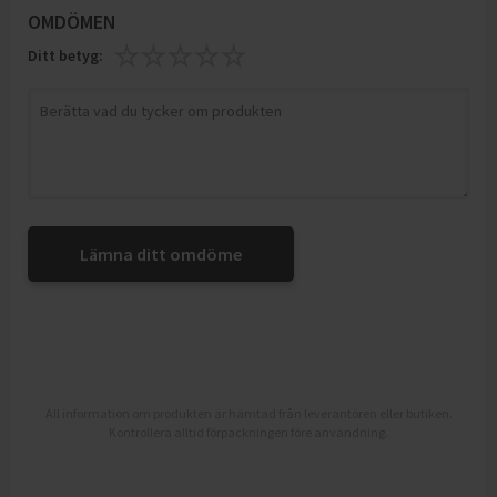
OMDÖMEN
Ditt betyg:
Lämna ditt omdöme
All information om produkten är hämtad från leverantören eller butiken.
Kontrollera alltid förpackningen före användning.