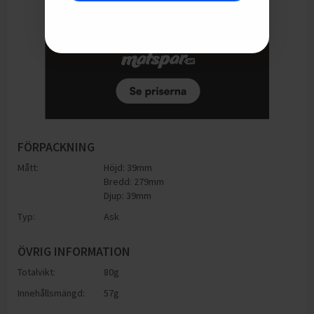
FÖRPACKNING
Mått:
Höjd: 39mm
Bredd: 279mm
Djup: 39mm
Typ:
Ask
ÖVRIG INFORMATION
Totalvikt:
80g
Innehållsmängd:
57g