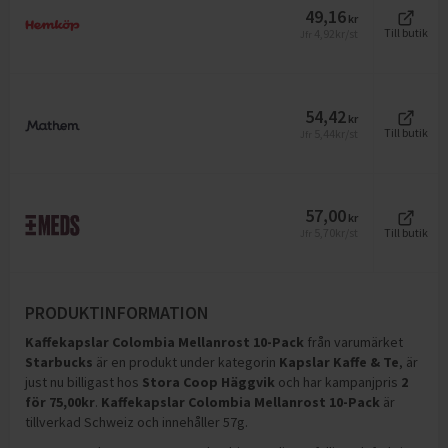
49,16
kr
4,92
kr/st
Till butik
Jfr
54,42
kr
5,44
kr/st
Till butik
Jfr
57,00
kr
5,70
kr/st
Till butik
Jfr
PRODUKTINFORMATION
Kaffekapslar Colombia Mellanrost 10-Pack
från varumärket
Starbucks
är en produkt under kategorin
Kapslar Kaffe & Te
, är
just nu billigast hos
Stora Coop Häggvik
och
har kampanjpris
2
för
75,00
kr
.
Kaffekapslar Colombia Mellanrost 10-Pack
är
tillverkad Schweiz och innehåller 57g
.