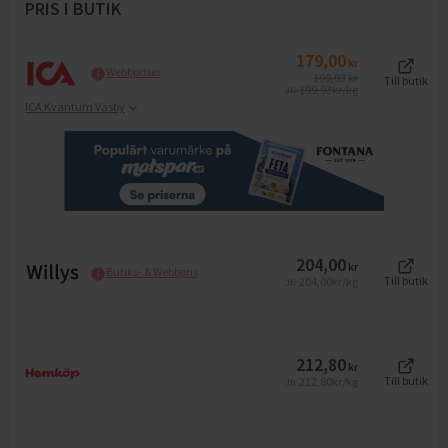
PRIS I BUTIK
179,00
kr
Webbpriser
199,93
kr
Till butik
199,93
kr/kg
Jfr
ICA Kvantum Väsby
204,00
kr
Butiks- & Webbpris
204,00
kr/kg
Till butik
Jfr
212,80
kr
212,80
kr/kg
Till butik
Jfr