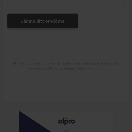
Lämna ditt omdöme
All information om produkten är hämtad från leverantören eller butiken.
Kontrollera alltid förpackningen före användning.