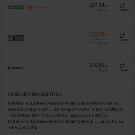
217,14
kr
Webbpriser
217,14
kr/kg
Till butik
Jfr
225,00
kr
281,00
kr
Till butik
281,00
kr/kg
Jfr
239,00
kr
239,00
kr/kg
Till butik
Jfr
PRODUKTINFORMATION
Kaffebönor Espresso Barista Gran Crema
från varumärket
Lavazza
är en produkt under kategorin
Kaffe
, är just nu billigast
hos
ICA Kvantum Täby C
och
har kampanjpris
179,00
kr
.
Kaffebönor Espresso Barista Gran Crema
är tillverkad Italien
och väger 1000g
.