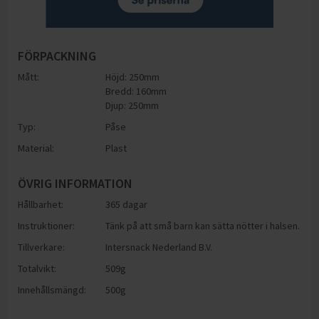
FÖRPACKNING
Mått:
Höjd: 250mm
Bredd: 160mm
Djup: 250mm
Typ:
Påse
Material:
Plast
ÖVRIG INFORMATION
Hållbarhet:
365 dagar
Instruktioner:
Tänk på att små barn kan sätta nötter i halsen.
Tillverkare:
Intersnack Nederland B.V.
Totalvikt:
509g
Innehållsmängd:
500g