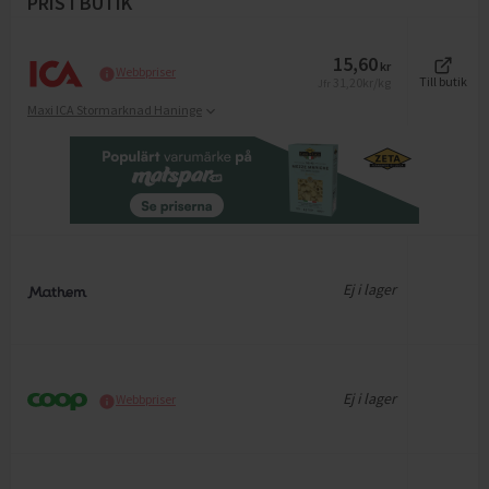
PRIS I BUTIK
15,60
kr
Webbpriser
31,20
kr/kg
Till butik
Jfr
Maxi ICA Stormarknad Haninge
Ej i lager
Ej i lager
Webbpriser