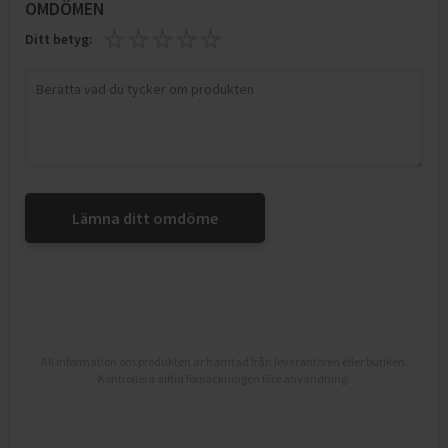
OMDÖMEN
Ditt betyg:
Lämna ditt omdöme
All information om produkten är hämtad från leverantören eller butiken.
Kontrollera alltid förpackningen före användning.