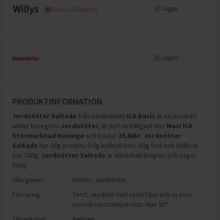
Ej i lager
Butiks- & Webbpris
Ej i lager
PRODUKTINFORMATION
Jordnötter Saltade
från varumärket
ICA Basic
är en produkt
under kategorin
Jordnötter
, är just nu billigast hos
Maxi ICA
Stormarknad Haninge
och
kostar
15,60
kr
.
Jordnötter
Saltade
har
26g protein, 9.6g kolhydrater, 50g fett och 618kcal
per 100g
.
Jordnötter Saltade
är tillverkad Belgien och väger
500g
.
Allergener:
Nötter
,
Jordnötter
Förvaring:
Torrt, skyddat mot starkt ljus och ej över
normal rumstemperatur. Max 30°
Tillverkning:
Belgien