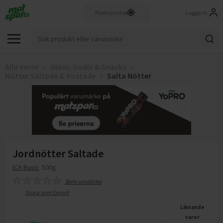
Logga in
Alla varor
Glass, Godis & Snacks
Nötter Saltade & Rostade
Salta Nötter
Jordnötter Saltade
ICA Basic
500g
Skriv omdöme
Spara som favorit
Liknande
varor