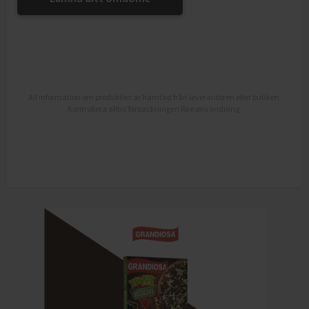
All information om produkten är hämtad från leverantören eller butiken.
Kontrollera alltid förpackningen före användning.