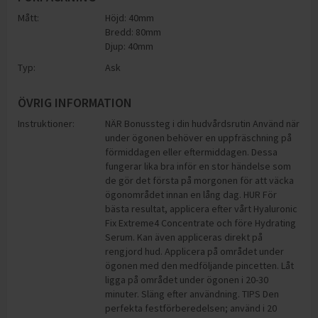
Mått:
Höjd: 40mm
Bredd: 80mm
Djup: 40mm
Typ:
Ask
ÖVRIG INFORMATION
Instruktioner:
NÄR Bonussteg i din hudvårdsrutin Använd när
under ögonen behöver en uppfräschning på
förmiddagen eller eftermiddagen. Dessa
fungerar lika bra inför en stor händelse som
de gör det första på morgonen för att väcka
ögonområdet innan en lång dag. HUR För
bästa resultat, applicera efter vårt Hyaluronic
Fix Extreme4 Concentrate och före Hydrating
Serum. Kan även appliceras direkt på
rengjord hud. Applicera på området under
ögonen med den medföljande pincetten. Låt
ligga på området under ögonen i 20-30
minuter. Släng efter användning. TIPS Den
perfekta festförberedelsen; använd i 20