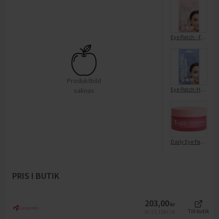
Eye Patch - Firming Vegan Collagen
Produktbild
Eye Patch-Hydrating Hyaluronic Acid
saknas
Daily Eye Patches
PRIS I BUTIK
203,00
kr
10,15
kr/st
Till butik
Jfr