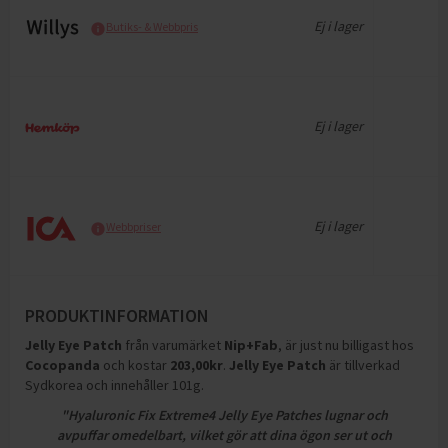
Ej i lager
Butiks- & Webbpris
Ej i lager
Ej i lager
Webbpriser
PRODUKTINFORMATION
Jelly Eye Patch
från varumärket
Nip+Fab
, är just nu billigast hos
Cocopanda
och
kostar
203,00
kr
.
Jelly Eye Patch
är tillverkad
Sydkorea och innehåller 101g
.
"Hyaluronic Fix Extreme4 Jelly Eye Patches lugnar och
avpuffar omedelbart, vilket gör att dina ögon ser ut och