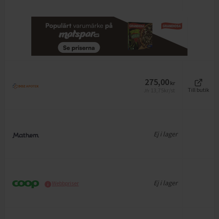
275,00
kr
13,75
kr/st
Till butik
Jfr
Ej i lager
Ej i lager
Webbpriser