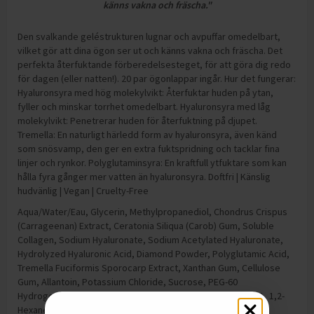
känns vakna och fräscha."
Den svalkande geléstrukturen lugnar och avpuffar omedelbart,
vilket gör att dina ögon ser ut och känns vakna och fräscha. Det
perfekta återfuktande förberedelsesteget, för att göra dig redo
för dagen (eller natten!). 20 par ögonlappar ingår. Hur det fungerar:
Hyaluronsyra med hög molekylvikt: Återfuktar huden på ytan,
fyller och minskar torrhet omedelbart. Hyaluronsyra med låg
molekylvikt: Penetrerar huden för återfuktning på djupet.
Tremella: En naturligt härledd form av hyaluronsyra, även känd
som snösvamp, den ger en extra fuktspridning och tacklar fina
linjer och rynkor. Polyglutaminsyra: En kraftfull ytfuktare som kan
hålla fyra gånger mer vatten än hyaluronsyra. Doftfri | Känslig
hudvänlig | Vegan | Cruelty-Free
Aqua/Water/Eau, Glycerin, Methylpropanediol, Chondrus Crispus
(Carrageenan) Extract, Ceratonia Siliqua (Carob) Gum, Soluble
Collagen, Sodium Hyaluronate, Sodium Acetylated Hyaluronate,
Hydrolyzed Hyaluronic Acid, Diamond Powder, Polyglutamic Acid,
Tremella Fuciformis Sporocarp Extract, Xanthan Gum, Cellulose
Gum, Allantoin, Potassium Chloride, Sucrose, PEG-60
Hydrogenated Castor Oil, Benzophenone-5, Disodium EDTA, 1,2-
Hexanediol, Hydroxyacetophenone, Glyceryl Caprylate, [+/-]