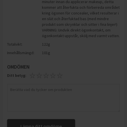
minuter innan du applicerar makeup, detta
kommer att återfukta och förbereda området
kring ögonen för concealer, vilket resulterar i
en slät och återfuktad bas (med mindre
produkt som skrynklar och sitter i fina linjer!)
VARNING: Undvik direkt ögonkontakt, om
ögonkontakt uppstår, skölj med varmt vatten.
Totalvikt:
122g
Innehållsmängd:
101g
OMDÖMEN
Ditt betyg:
Lämna ditt omdöme