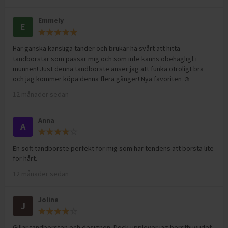
Emmely
E
Har ganska känsliga tänder och brukar ha svårt att hitta
tandborstar som passar mig och som inte känns obehagligt i
munnen! Just denna tandborste anser jag att funka otroligt bra
och jag kommer köpa denna flera gånger! Nya favoriten ☺️
12 månader sedan
Anna
A
En soft tandborste perfekt för mig som har tendens att borsta lite
för hårt.
12 månader sedan
Joline
J
Gillar tandborsten och designen. Dock upplever jag borsthuvudet