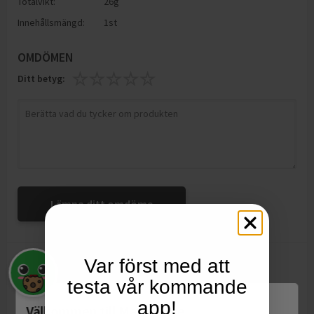
Totalvikt:
26g
Innehållsmängd:
1st
OMDÖMEN
Ditt betyg:
Lämna ditt omdöme
Alina
Var först med att
A
testa vår kommande
Min favorit
app!
Välkommen till Matspar.se