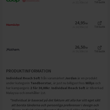
22,95
kr/st
Till butik
Jfr
24,95
kr
24,95
kr/st
Till butik
Jfr
26,50
kr
26,50
kr/st
Till butik
Jfr
PRODUKTINFORMATION
Individual Reach Soft
från varumärket
Jordan
är en produkt
under kategorin
Tandborstar
, är just nu billigast hos
Willys
och
har kampanjpris
2
för
30,00
kr
.
Individual Reach Soft
är tillverkad
Malaysia och innehåller 1st
.
"Individual är baserad på det faktum att alla har sitt eget sätt
att borsta tänderna och personliga preferenser i design och