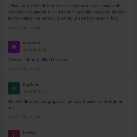
Individual Reach Soft är en bra vardagsborste som känns stabil
och bekväm i handen. Gillar att den finns i olika designer, det gör
att den känns mer personlig samtidigt som kvaliteten är hög
12 månader sedan
Madelen
M
En bra tandborste till ett bra pris!
12 månader sedan
Daphne
D
Skön tandborste, bra grepp och gör så att tandkrämen löddrar
bra.
12 månader sedan
Lovisa
L