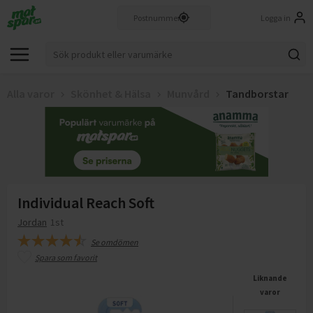
Logga in
Alla varor
Skönhet & Hälsa
Munvård
Tandborstar
Individual Reach Soft
Jordan
1st
Se omdömen
Spara som favorit
Liknande
varor