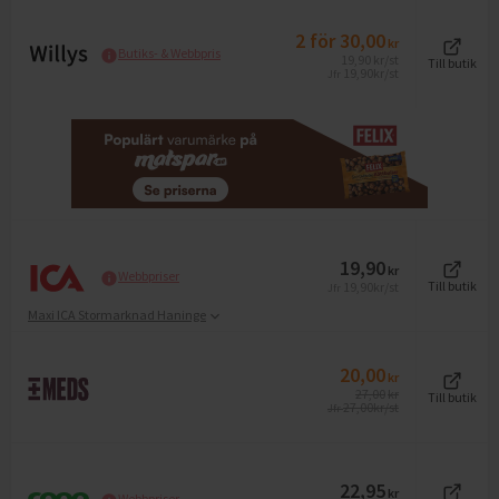
2
för
30,00
kr
Butiks- & Webbpris
19,90
kr
/st
Till butik
19,90
kr/st
Jfr
19,90
kr
Webbpriser
19,90
kr/st
Till butik
Jfr
Maxi ICA Stormarknad Haninge
20,00
kr
27,00
kr
Till butik
27,00
kr/st
Jfr
22,95
kr
Webbpriser