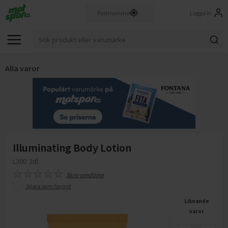
Logga in
Alla varor
Illuminating Body Lotion
L300
2dl
Skriv omdöme
Spara som favorit
Liknande
varor