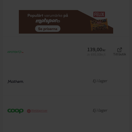
139,00
kr
695,00
kr/l
Till butik
Jfr
Ej i lager
Ej i lager
Webbpriser