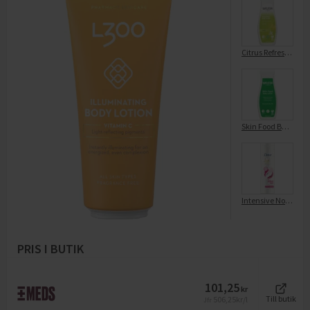
Citrus Refreshing Body Lotion
Skin Food Body Lotion
Intensive Nourshing Body Lotion
PRIS I BUTIK
101,25
kr
506,25
kr/l
Till butik
Jfr