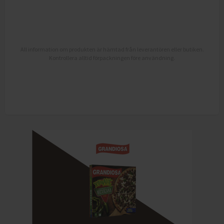
All information om produkten är hämtad från leverantören eller butiken.
Kontrollera alltid förpackningen före användning.