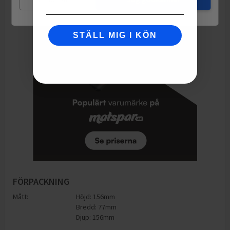
STÄLL MIG I KÖN
FÖRPACKNING
Mått:
Höjd: 156mm
Bredd: 77mm
Djup: 156mm