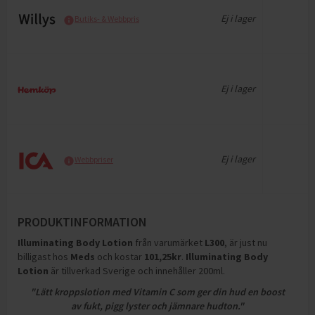
Ej i lager
Butiks- & Webbpris
Ej i lager
Ej i lager
Webbpriser
PRODUKTINFORMATION
Illuminating Body Lotion
från varumärket
L300
, är just nu
billigast hos
Meds
och
kostar
101,25
kr
.
Illuminating Body
Lotion
är tillverkad Sverige och innehåller 200ml
.
"Lätt kroppslotion med Vitamin C som ger din hud en boost
av fukt, pigg lyster och jämnare hudton."