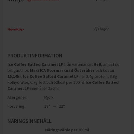
Ej i lager
PRODUKTINFORMATION
Ice Coffee Salted Caramel LF
från varumärket
Hell
, är just nu
billigast hos
Maxi ICA Stormarknad Österåker
och
kostar
15,14
kr
.
Ice Coffee Salted Caramel LF
har
2.4g protein, 8.8g
kolhydrater, 0.7g fett och 52kcal per 100ml
.
Ice Coffee Salted
Caramel LF
innehåller 250ml
.
Allergener:
Mjölk
Förvaring:
18° — 22°
NÄRINGSINNEHÅLL
Näringsvärde per
100
ml