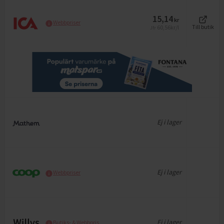
15,14
kr
Webbpriser
60,56
kr/l
Till butik
Jfr
Ej i lager
Ej i lager
Webbpriser
Ej i lager
Butiks- & Webbpris