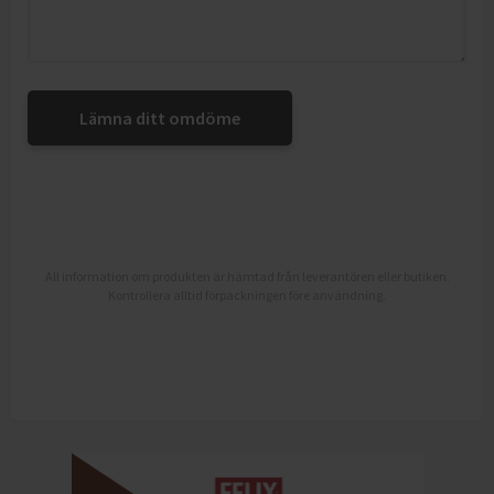
Lämna ditt omdöme
All information om produkten är hämtad från leverantören eller butiken.
Kontrollera alltid förpackningen före användning.