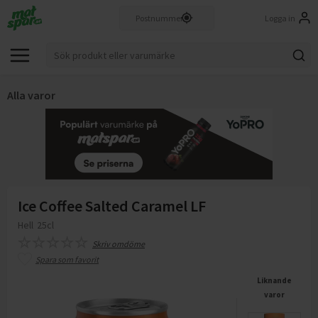
Logga in
Alla varor
Ice Coffee Salted Caramel LF
Hell
25cl
Skriv omdöme
Spara som favorit
Liknande
varor