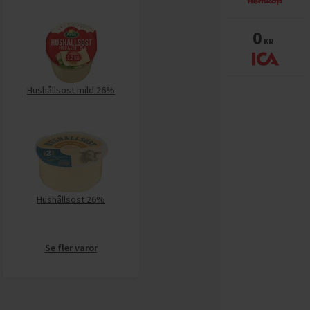
0
KR
Hushållsost mild 26%
Hushållsost 26%
Se fler varor