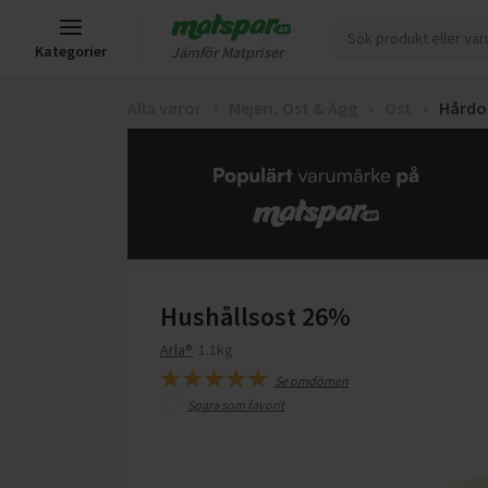
Kategorier
Jämför Matpriser
Alla varor
Mejeri, Ost & Ägg
Ost
Hårdo
Hushållsost 26%
Arla®
1.1kg
Se omdömen
Spara som favorit