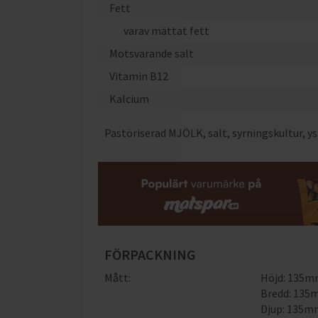
Fett
varav mättat fett
Motsvarande salt
Vitamin B12
Kalcium
Pastöriserad MJÖLK, salt, syrningskultur, y
FÖRPACKNING
Mått:
Höjd: 135
Bredd: 13
Djup: 135