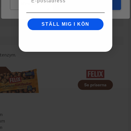
26
g
Mina val
Jag godkänner
17
g
1.6
g
STÄLL MIG I KÖN
1.4
mcg
725
mg
stenzym.
mm
5mm
mm