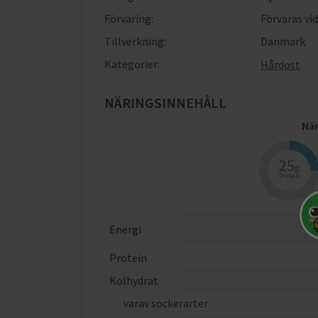
Förvaring:
Förvaras vi
Tillverkning:
Danmark
Kategorier:
Hårdost
NÄRINGSINNEHÅLL
När
25
g
Protein
Energi
Protein
Kolhydrat
varav sockerarter