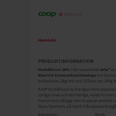
Webbpriser
PRODUKTINFORMATION
Hushållsost 26%
från varumärket
Arla®
är
Maxi ICA Stormarknad Haninge
och
kostar
kolhydrater, 26g fett och 337kcal per 100g
.
Arla® Hushållsost är Sveriges mest populära
syrliga smak och den härliga, runda formen g
främst som pålägg men är passar perfekt i m
Vium, Danmark, på mjölk från danska Arlagå
Allergener:
Mjölk