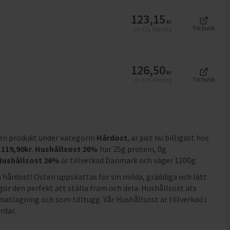
123,15
kr
Till butik
111,95
kr/kg
Jfr
126,50
kr
Till butik
115,00
kr/kg
Jfr
 en produkt under kategorin
Hårdost
, är just nu billigast hos
119,90
kr
.
Hushållsost 26%
har
25g protein, 0g
Hushållsost 26%
är tillverkad Danmark och väger 1100g
.
 hårdost! Osten uppskattas för sin milda, gräddiga och lätt
ör den perfekt att ställa fram och dela. Hushållsost äts
atlagning och som tilltugg. Vår Hushållsost är tillverkad i
rdar.