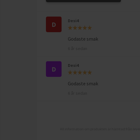
Desi4
D
Godaste smak
6 år sedan
Desi4
D
Godaste smak
6 år sedan
All information om produkten är hämtad från lever