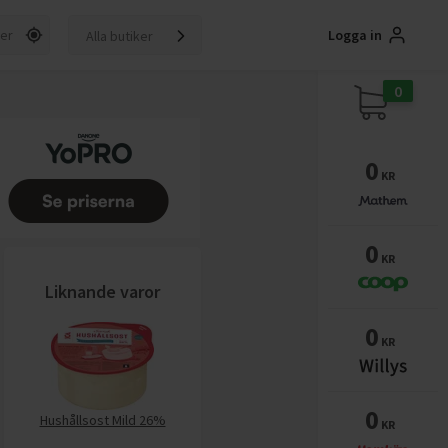
Logga in
Alla butiker
0
0
KR
0
KR
Liknande varor
0
KR
0
Hushållsost Mild 26%
KR