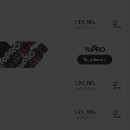
119,90
kr
Till butik
109,00
kr/kg
Jfr
120,00
kr
Till butik
109,09
kr/kg
Jfr
121,99
kr
Till butik
110,90
kr/kg
Jfr