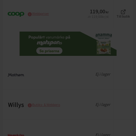
119,00
kr
Webbpriser
119,00
kr/st
Till butik
Jfr
Ej i lager
Ej i lager
Butiks- & Webbpris
Ej i lager