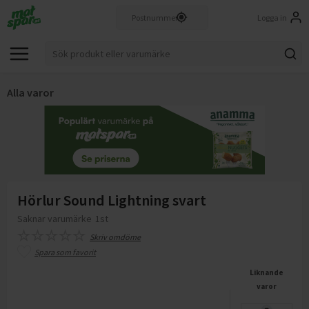
Logga in
Alla varor
Hörlur Sound Lightning svart
Saknar varumärke
1st
Skriv omdöme
Spara som favorit
Liknande
varor