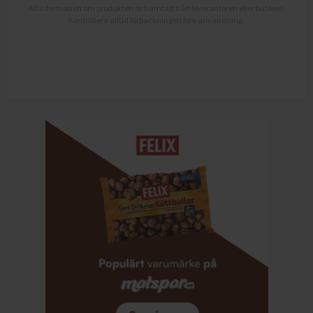
All information om produkten är hämtad från leverantören eller butiken.
Kontrollera alltid förpackningen före användning.