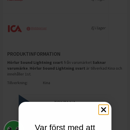
Ej i lager
Webbpriser
PRODUKTINFORMATION
Hörlur Sound Lightning svart
från varumärket
Saknar
varumärke
.
Hörlur Sound Lightning svart
är tillverkad Kina och
innehåller 1st
.
Tillverkning:
Kina
Var först med att