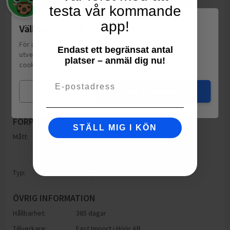
testa vår kommande
app!
Välkommen till Matspar.se
För att leverera en personlig upplevelse, mäta sajtens
Endast ett begränsat antal
utveckling och ha sociala medier-koppling använder vi
platser – anmäl dig nu!
cookies.
Läs mer
Email
Mina val
Jag godkänner
FÖRPACKNING
STÄLL MIG I KÖN
Mått:
Höjd: 195.00mm
Bredd: 60.00mm
Djup: 195.00mm
Typ:
Oförpackad
ÖVRIG INFORMATION
Hållbarhet:
365 dagar
Tillverkare:
East Import i Höör AB