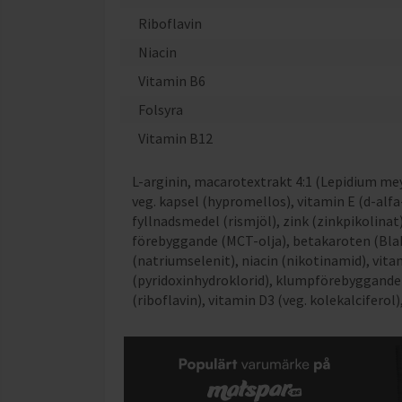
Riboflavin
Niacin
Vitamin B6
Folsyra
Vitamin B12
L-arginin, macarotextrakt 4:1 (Lepidium meye
veg. kapsel (hypromellos), vitamin E (d-alfa
fyllnadsmedel (rismjöl), zink (zinkpikolin
förebyggande (MCT-olja), betakaroten (Blake
(natriumselenit), niacin (nikotinamid), vit
(pyridoxinhydroklorid), klumpförebyggande (
(riboflavin), vitamin D3 (veg. kolekalcifero