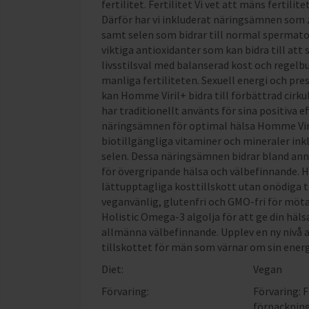
fertilitet. Fertilitet Vi vet att mäns fertili
Därför har vi inkluderat näringsämnen som zi
samt selen som bidrar till normal spermatog
viktiga antioxidanter som kan bidra till att
livsstilsval med balanserad kost och regelbun
manliga fertiliteten. Sexuell energi och pr
kan Homme Viril+ bidra till förbättrad cirku
har traditionellt använts för sina positiva e
näringsämnen för optimal hälsa Homme Viri
biotillgängliga vitaminer och mineraler inkl
selen. Dessa näringsämnen bidrar bland ann
för övergripande hälsa och välbefinnande. Hol
lättupptagliga kosttillskott utan onödiga 
veganvänlig, glutenfri och GMO-fri för möt
Holistic Omega-3 algolja för att ge din hälsa
allmänna välbefinnande. Upplev en ny nivå a
tillskottet för män som värnar om sin energ
Diet:
Vegan
Förvaring:
Förvaring: 
förpackning 