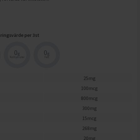
ringsvärde per
3
st
0
0
g
g
Kolhydrater
Fett
25
mg
100
mcg
800
mcg
300
mg
15
mcg
268
mg
20
mg