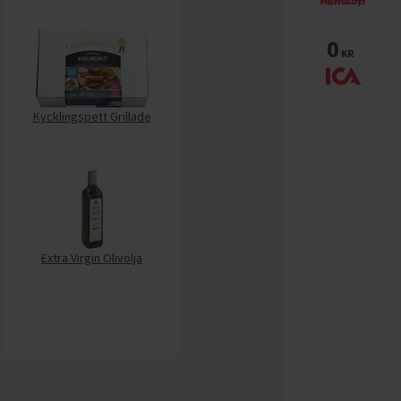
0
KR
Kycklingspett Grillade
Extra Virgin Olivolja