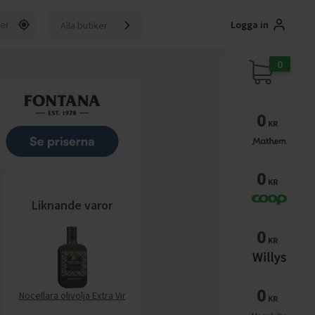
Logga in
Alla butiker
0
0
KR
0
KR
Liknande varor
0
KR
0
Nocellara olivolja Extra Vir
KR