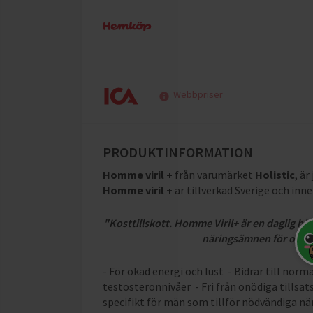
Webbpriser
PRODUKTINFORMATION
Homme viril +
från varumärket
Holistic
, är
Homme viril +
är tillverkad Sverige och inn
"Kosttillskott. Homme Viril+ är en daglig hä
näringsämnen för optimal
- För ökad energi och lust - Bidrar till norm
testosteronnivåer - Fri från onödiga tillsa
specifikt för män som tillför nödvändiga nä