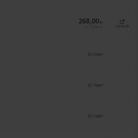
268,00
kr
Till butik
2,98
kr/st
Jfr
Ej i lager
Ej i lager
Ej i lager