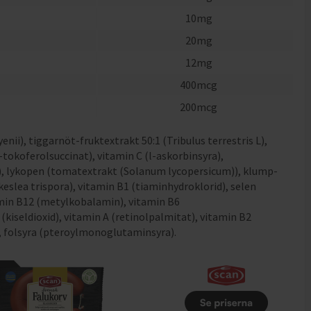
10
mg
20
mg
12
mg
400
mcg
200
mcg
nii), tiggarnöt-fruktextrakt 50:1 (Tribulus terrestris L),
-tokoferolsuccinat), vitamin C (l-askorbinsyra),
at), lykopen (tomatextrakt (Solanum lycopersicum)), klump-
slea trispora), vitamin B1 (tiaminhydroklorid), selen
amin B12 (metylkobalamin), vitamin B6
kiseldioxid), vitamin A (retinolpalmitat), vitamin B2
l), folsyra (pteroylmonoglutaminsyra).