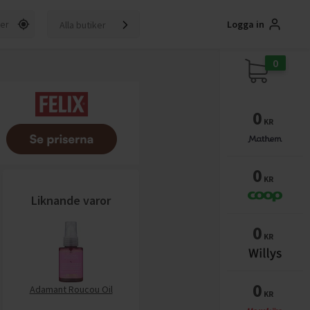
Logga in
Alla butiker
0
0
KR
0
KR
Liknande varor
0
KR
0
Adamant Roucou Oil
KR