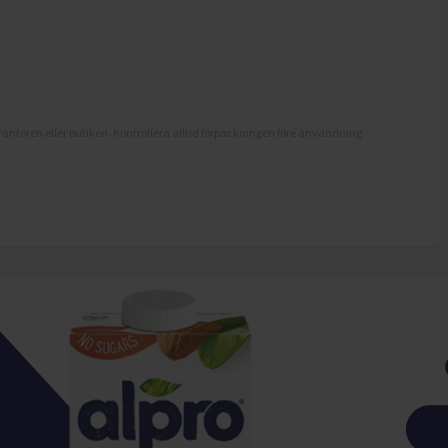
antören eller butiken. Kontrollera alltid förpackningen före användning.