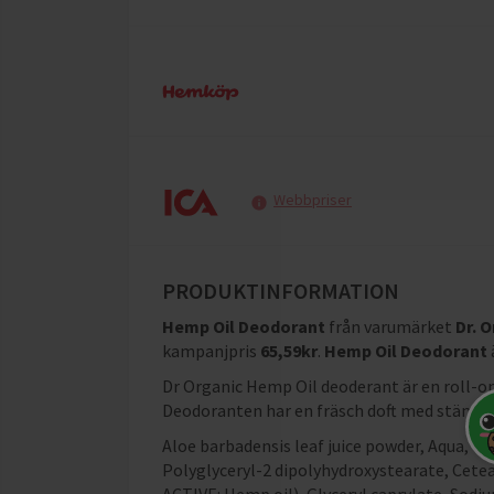
Webbpriser
PRODUKTINFORMATION
Hemp Oil Deodorant
från varumärket
Dr. 
kampanjpris
65,59
kr
.
Hemp Oil Deodorant
Dr Organic Hemp Oil deoderant är en roll-
Deodoranten har en fräsch doft med stänk a
Aloe barbadensis leaf juice powder, Aqua, Trie
Polyglyceryl-2 dipolyhydroxystearate, Cete