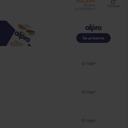
kr
82,00
kr
Till butik
1640,00
kr/l
Jfr
Ej i lager
Ej i lager
Ej i lager