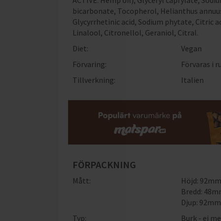
ACTIVE: Hemp oil), Glyceryl caprylate, Sodiu
bicarbonate, Tocopherol, Helianthus annuus
Glycyrrhetinic acid, Sodium phytate, Citric
Linalool, Citronellol, Geraniol, Citral.
Diet:
Vegan
Förvaring:
Förvaras i
Tillverkning:
Italien
FÖRPACKNING
Mått:
Höjd: 92m
Bredd: 48
Djup: 92m
Typ:
Burk - ej me