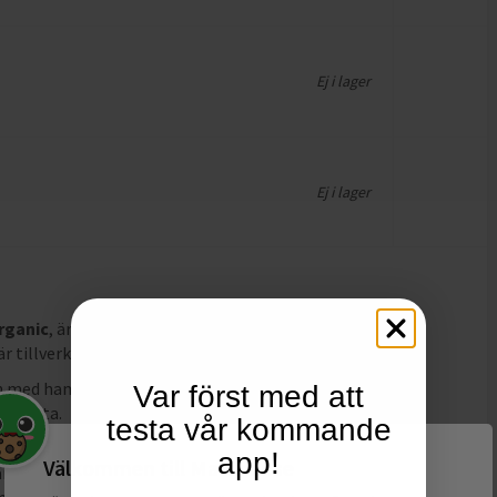
Ej i lager
Ej i lager
Organic
, är just nu billigast hos
Apotek Hjärtat
och
har
är tillverkad Italien och innehåller 50ml
.
on med hampaolja som mjukgör och återfuktar armhålan.
Var först med att
v mynta.
testa vår kommande
thyl citrate, Zinc ricinoleate, Lauryl glucoside,
app!
Välkommen till Matspar.se
aryl alcohol, Glycerin, *CANNABIS SATIVA SEED OIL (KEY