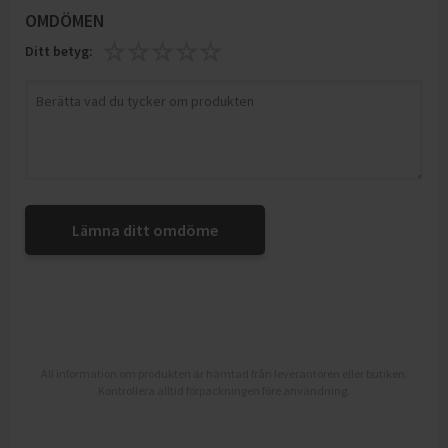
OMDÖMEN
Ditt betyg:
Lämna ditt omdöme
All information om produkten är hämtad från leverantören eller butiken.
Kontrollera alltid förpackningen före användning.