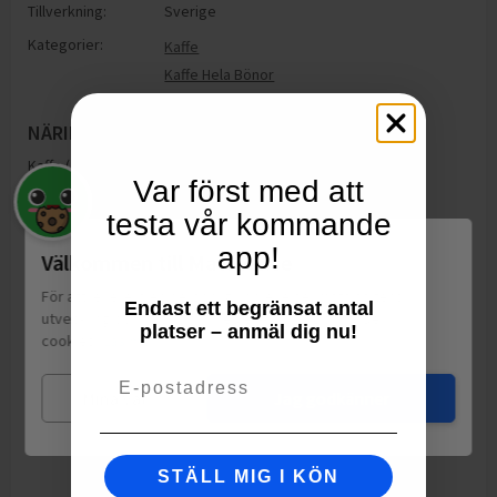
Tillverkning:
Sverige
Kategorier:
Kaffe
Kaffe Hela Bönor
NÄRINGSINNEHÅLL
Kaffe (100% Arabicabönor)
Var först med att
testa vår kommande
app!
Välkommen till Matspar.se
För att leverera en personlig upplevelse, mäta sajtens
Endast ett begränsat antal
utveckling och ha sociala medier-koppling använder vi
platser – anmäl dig nu!
cookies.
Läs mer
Email
Mina val
Jag godkänner
STÄLL MIG I KÖN