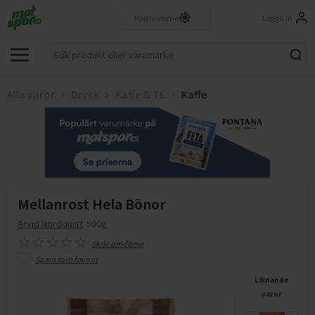
Logga in
Alla varor
Dryck
Kaffe & TE
Kaffe
Mellanrost Hela Bönor
Arvid Nordquist
500g
Skriv omdöme
Spara som favorit
Liknande
varor