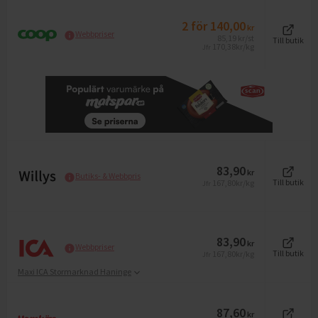
2
för
140,00
kr
Webbpriser
85,19
kr
/st
Till butik
170,38
kr/kg
Jfr
83,90
kr
Butiks- & Webbpris
167,80
kr/kg
Till butik
Jfr
83,90
kr
Webbpriser
167,80
kr/kg
Till butik
Jfr
Maxi ICA Stormarknad Haninge
87,60
kr