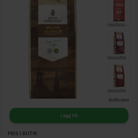
Hela Bönor Original Mellanrost
Hela Kaffebönor Extra Mörkrost Festivita
Hela Kaffebönor Franskrost Extra Mörk
Se fler varor
Lägg till
PRIS I BUTIK