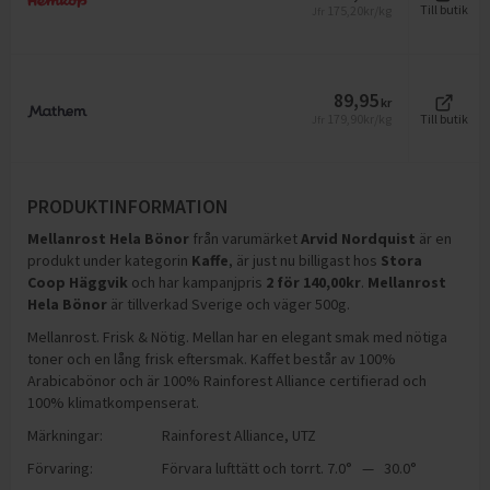
175,20
kr/kg
Till butik
Jfr
89,95
kr
179,90
kr/kg
Till butik
Jfr
PRODUKTINFORMATION
Mellanrost Hela Bönor
från varumärket
Arvid Nordquist
är en
produkt under kategorin
Kaffe
, är just nu billigast hos
Stora
Coop Häggvik
och
har kampanjpris
2
för
140,00
kr
.
Mellanrost
Hela Bönor
är tillverkad Sverige och väger 500g
.
Mellanrost. Frisk & Nötig. Mellan har en elegant smak med nötiga
toner och en lång frisk eftersmak. Kaffet består av 100%
Arabicabönor och är 100% Rainforest Alliance certifierad och
100% klimatkompenserat.
Märkningar:
Rainforest Alliance
,
UTZ
Förvaring:
Förvara lufttätt och torrt. 7.0° — 30.0°