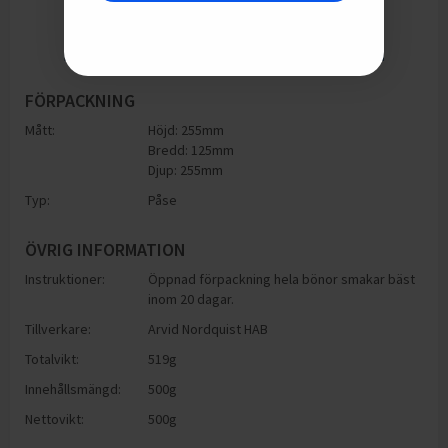
FÖRPACKNING
Mått:
Höjd: 255mm
Bredd: 125mm
Djup: 255mm
Typ:
Påse
ÖVRIG INFORMATION
Instruktioner:
Öppnad förpackning hela bönor smakar bäst
inom 20 dagar.
Tillverkare:
Arvid Nordquist HAB
Totalvikt:
519g
Innehållsmängd:
500g
Nettovikt:
500g