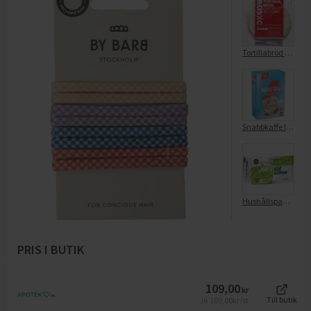
Tortillabröd Medium 8-Pack
Snabbkaffe Ice Coffee Frappé 8-Pack
Hushållspapper Mat & Kök 2-Lagers 8-pack
PRIS I BUTIK
109,00
kr
109,00
kr/st
Till butik
Jfr