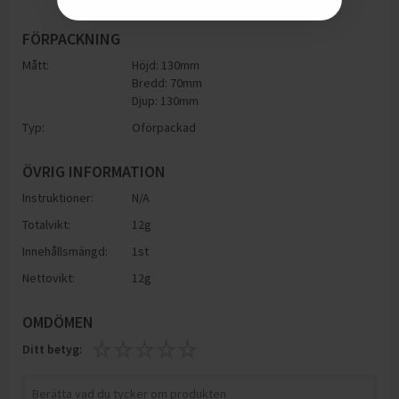
FÖRPACKNING
Mått:
Höjd: 130mm
Bredd: 70mm
Djup: 130mm
Typ:
Oförpackad
ÖVRIG INFORMATION
Instruktioner:
N/A
Totalvikt:
12g
Innehållsmängd:
1st
Nettovikt:
12g
OMDÖMEN
Ditt betyg: