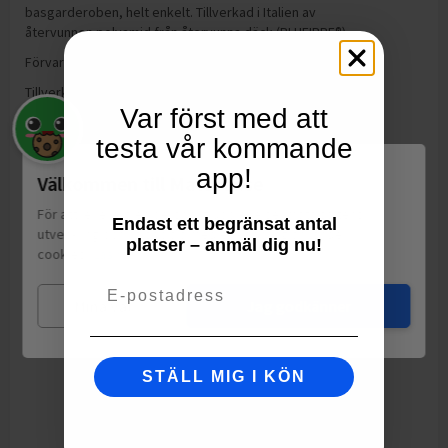
basgarderoben, helt enkelt. Tillverkad i Italien av
återvunnen polyamid från återvunna däck (BLUFIBRE®).
Förvaring:
N/A
Tillverkning:
Italien
Var först med att
testa vår kommande
app!
Välkommen till Matspar.se
För att leverera en personlig upplevelse, mäta sajtens
Endast ett begränsat antal
utveckling och ha sociala medier-koppling använder vi
platser – anmäl dig nu!
cookies.
Läs mer
Email
Mina val
Jag godkänner
STÄLL MIG I KÖN