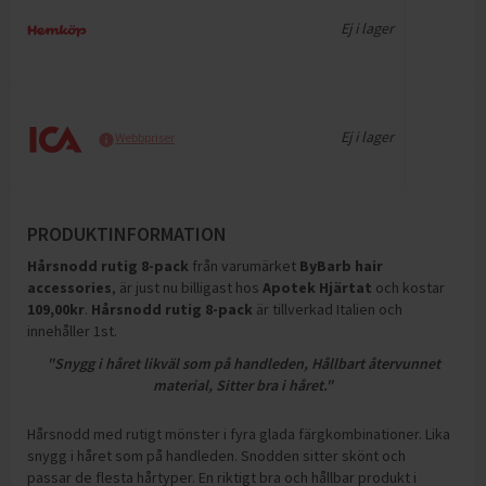
Ej i lager
Ej i lager
Webbpriser
PRODUKTINFORMATION
Hårsnodd rutig 8-pack
från varumärket
ByBarb hair
accessories
, är just nu billigast hos
Apotek Hjärtat
och
kostar
109,00
kr
.
Hårsnodd rutig 8-pack
är tillverkad Italien och
innehåller 1st
.
"Snygg i håret likväl som på handleden, Hållbart återvunnet
material, Sitter bra i håret."
Hårsnodd med rutigt mönster i fyra glada färgkombinationer. Lika
snygg i håret som på handleden. Snodden sitter skönt och
passar de flesta hårtyper. En riktigt bra och hållbar produkt i