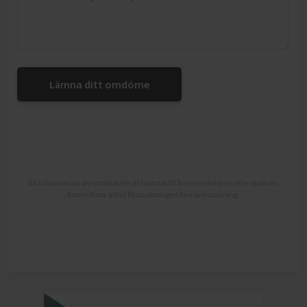
Lämna ditt omdöme
All information om produkten är hämtad från leverantören eller butiken.
Kontrollera alltid förpackningen före användning.