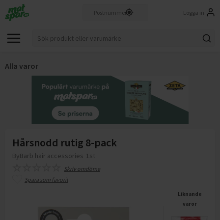
Logga in
Alla varor
Hårsnodd rutig 8-pack
ByBarb hair accessories
1st
Skriv omdöme
Spara som favorit
Liknande
varor