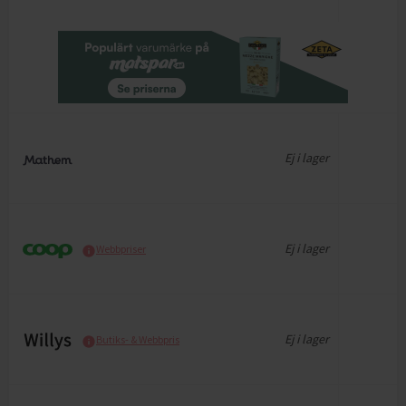
Ej i lager
Ej i lager
Webbpriser
Ej i lager
Butiks- & Webbpris