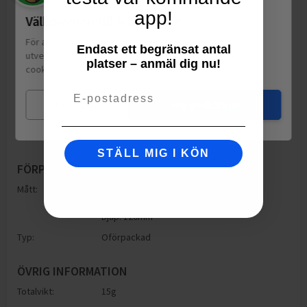
app!
Välkommen till Matspar.se
För att leverera en personlig upplevelse, mäta sajtens
Endast ett begränsat antal
utveckling och ha sociala medier-koppling använder vi
platser – anmäl dig nu!
cookies.
Läs mer
Email
Mina val
Jag godkänner
STÄLL MIG I KÖN
FÖRPACKNING
Mått:
Höjd: 120mm
Bredd: 20mm
Djup: 120mm
Typ:
Oförpackad
ÖVRIG INFORMATION
Totalvikt:
15g