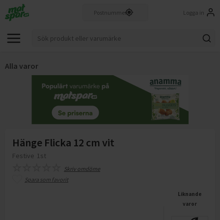
Logga in
Alla varor
Hänge Flicka 12 cm vit
Festive
1st
Skriv omdöme
Spara som favorit
Liknande
varor