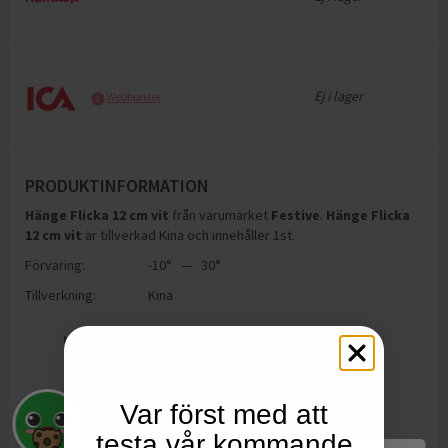
Ej i lager
Webbpriser
PRODUKTINFORMATION
Hänge Flicka 12 cm vit
från varumärket
Festive
.
Hänge Flicka
12 cm vit
är tillverkad Kina och innehåller 1st
.
Förvaring:
-10° — 30°
Tillverkning:
Kina
Var först med att
testa vår kommande