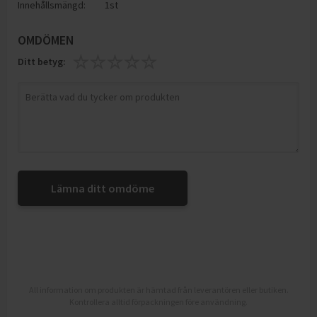
Innehållsmängd:
1st
OMDÖMEN
Ditt betyg:
Lämna ditt omdöme
All information om produkten är hämtad från leverantören eller butiken.
Kontrollera alltid förpackningen före användning.