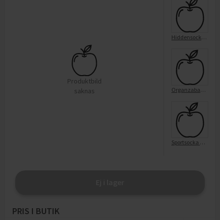
Hiddensocka 5-Pack Vit 36/38
Produktbild
Organzaband 2,8cmx5m, vit
saknas
Sportsocka Ribb 5-Pack Vit 37/40
Ej i lager
PRIS I BUTIK