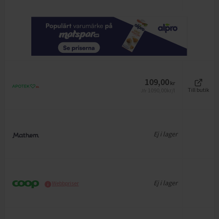
109,00
kr
1090,00
kr/l
Till butik
Jfr
Ej i lager
Ej i lager
Webbpriser