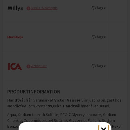
Ej i lager
Butiks- & Webbpris
Ej i lager
Ej i lager
Webbpriser
PRODUKTINFORMATION
Handtvål
från varumärket
Victor Vaissier
, är just nu billigast hos
Nordicfeel
och
kostar
99,00
kr
.
Handtvål
innehåller 300ml
.
Aqua, Sodium Laureth Sulfate, PEG-7 Glyceryl cocoate, Sodium
Chloride, Cocomidopropyl Betaine, Glycerine, Parfum, Sodium
Benzoate, Citric Acid, Disodium edta, Olea Euroaea Fruit Oil, Hexyl