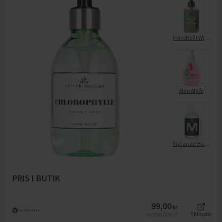
Handtvål Wild Lemongrass
Handtvål
Flytande Handtvål Lemon Sparks
PRIS I BUTIK
99,00
kr
990,00
kr/l
Till butik
Jfr