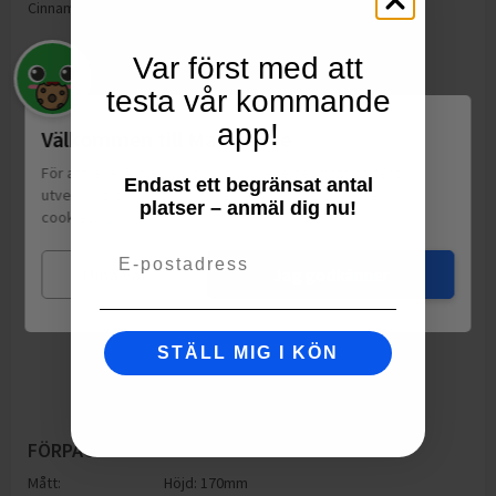
Cinnamal, Linalool, Limonene.
Var först med att
testa vår kommande
app!
Välkommen till Matspar.se
För att leverera en personlig upplevelse, mäta sajtens
Endast ett begränsat antal
utveckling och ha sociala medier-koppling använder vi
platser – anmäl dig nu!
cookies.
Läs mer
Email
Mina val
Jag godkänner
STÄLL MIG I KÖN
FÖRPACKNING
Mått:
Höjd: 170mm