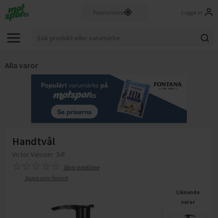
Logga in
Alla varor
Handtvål
Victor Vaissier
3dl
Skriv omdöme
Spara som favorit
Liknande
varor