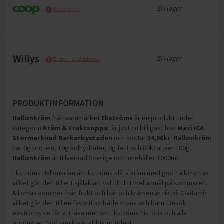
Ej i lager
Webbpriser
Ej i lager
Butiks- & Webbpris
PRODUKTINFORMATION
Hallonkräm
från varumärket
Ekströms
är en produkt under
kategorin
Kräm & Fruktsoppa
, är just nu billigast hos
Maxi ICA
Stormarknad Barkarbystaden
och
kostar
34,96
kr
.
Hallonkräm
har
0g protein, 19g kolhydrater, 0g fett och 80kcal per 100g
.
Hallonkräm
är tillverkad Sverige och innehåller 1000ml
.
Ekströms Hallonkräm är Ekströms släta kräm med god hallonsmak
vilket gör den till ett självklart val till ditt mellanmål på sommaren.
All smak kommer från frukt och bär och krämen är rik på C-vitamin
vilket gör den till en favorit av både vuxna och barn. Besök
ekstroms.se för att läsa mer om Ekströms historia och alla
produkter. God smak går aldrig ur tiden!