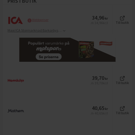
PRIS I BUTIK
34,96
kr
Webbpriser
34,96
kr/l
Till butik
Jfr
Maxi ICA Stormarknad Barkarbystaden
39,70
kr
39,70
kr/l
Till butik
Jfr
40,65
kr
40,65
kr/l
Till butik
Jfr