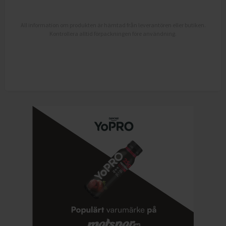
All information om produkten är hämtad från leverantören eller butiken.
Kontrollera alltid förpackningen före användning.