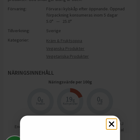
Förvaring:
Förvara i kylskåp efter öppnande. Öppnad
förpackning konsumeras inom 5 dagar
5.0° — 25.0°
Tillverkning:
Sverige
Kategorier:
Kräm & Fruktsoppa
Veganska Produkter
Vegetariska Produkter
NÄRINGSINNEHÅLL
Näringsvärde per
100
g
0
19
0
g
g
g
Protein
Kolhydrater
Fett
335
kJ
Energi
80
kcal
Protein
0
g