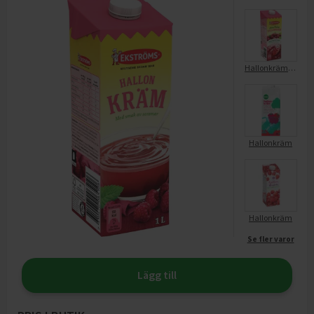
Hallonkräm Extra Prima
Hallonkräm
Hallonkräm
Se fler varor
Lägg till