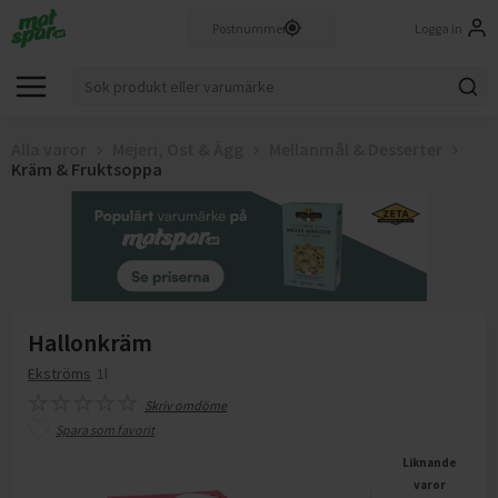
Logga in
Alla varor
Mejeri, Ost & Ägg
Mellanmål & Desserter
Kräm & Fruktsoppa
Hallonkräm
Ekströms
1l
Skriv omdöme
Spara som favorit
Liknande
varor