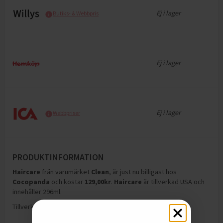
Ej i lager
Butiks- & Webbpris
Ej i lager
Ej i lager
Webbpriser
PRODUKTINFORMATION
Haircare
från varumärket
Clean
, är just nu billigast hos
Cocopanda
och
kostar
129,00
kr
.
Haircare
är tillverkad USA och
innehåller 296ml
.
Tillverkning:
USA