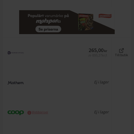
265,00
kr
895,27
kr/l
Till butik
Jfr
Ej i lager
Ej i lager
Webbpriser