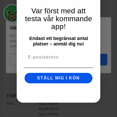
Var först med att
testa vår kommande
app!
Välkommen till Matspar.se
För att leverera en personlig upplevelse, mäta sajtens
Endast ett begränsat antal
utveckling och ha sociala medier-koppling använder vi
platser – anmäl dig nu!
cookies.
Läs mer
Email
Mina val
Jag godkänner
STÄLL MIG I KÖN
FÖRPACKNING
Mått:
Höjd: 180mm
Bredd: 55mm
Djup: 180mm