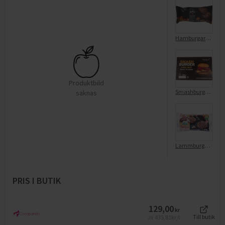
Hamburgare på Nötkött
Produktbild
Smashburgare Frysta/8x100g
saknas
Lammburgare Frysta
PRIS I BUTIK
129,00
kr
435,81
kr/l
Till butik
Jfr