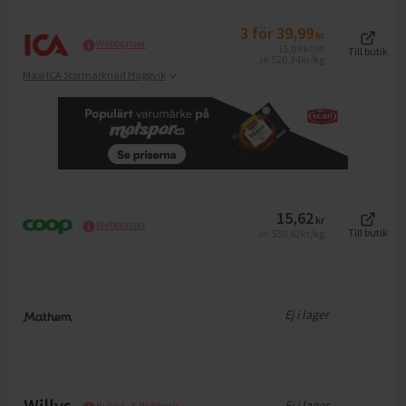
3
för
39,99
kr
Webbpriser
15,09
kr
/st
Till butik
520,34
kr/kg
Jfr
Maxi ICA Stormarknad Häggvik
15,62
kr
Webbpriser
538,62
kr/kg
Till butik
Jfr
Ej i lager
Ej i lager
Butiks- & Webbpris