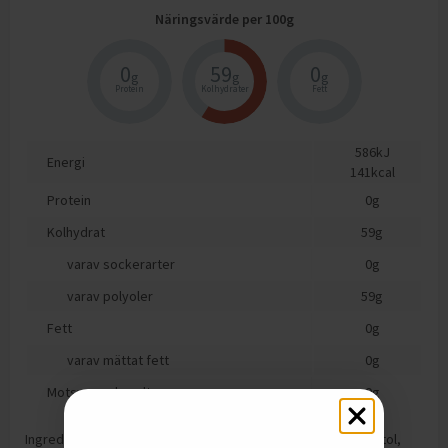
Näringsvärde per
100
g
0
59
0
g
g
g
Protein
Kolhydrater
Fett
586
kJ
Energi
141
kcal
Protein
0
g
Kolhydrat
59
g
varav sockerarter
0
g
varav polyoler
59
g
Fett
0
g
varav mättat fett
0
g
Motsvarande salt
0
g
Ingredienser: Sötningsmedel/søtstoffer/sødestoffer (Sorbitol,