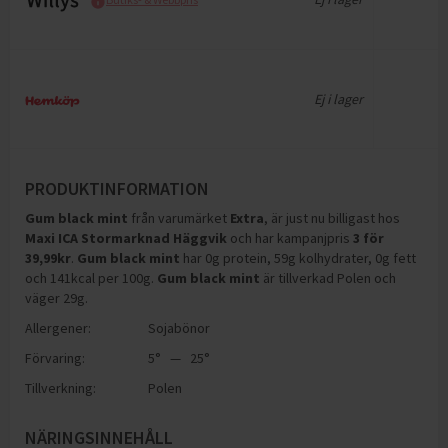
Ej i lager
PRODUKTINFORMATION
Gum black mint
från varumärket
Extra
, är just nu billigast hos
Maxi ICA Stormarknad Häggvik
och
har kampanjpris
3
för
39,99
kr
.
Gum black mint
har
0g protein, 59g kolhydrater, 0g fett
och 141kcal per 100g
.
Gum black mint
är tillverkad Polen och
väger 29g
.
Allergener:
Sojabönor
Förvaring:
5° — 25°
Tillverkning:
Polen
NÄRINGSINNEHÅLL