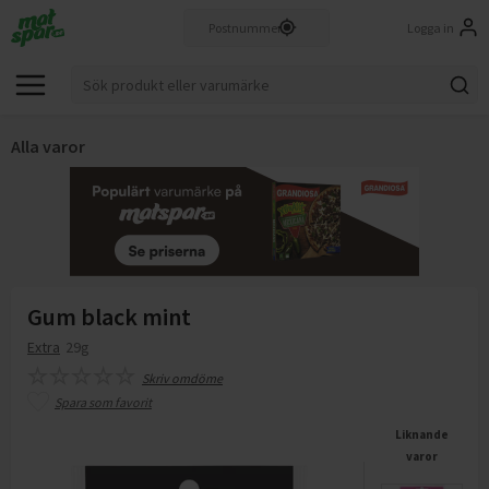
Logga in
Alla varor
Gum black mint
Extra
29g
Skriv omdöme
Spara som favorit
Liknande
varor