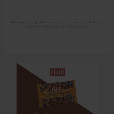
All information om produkten är hämtad från leverantören eller butiken.
Kontrollera alltid förpackningen före användning.