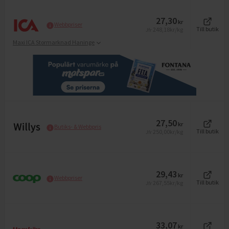
27,30
kr
Webbpriser
248,18
kr/kg
Till butik
Jfr
Maxi ICA Stormarknad Haninge
27,50
kr
Butiks- & Webbpris
250,00
kr/kg
Till butik
Jfr
29,43
kr
Webbpriser
267,55
kr/kg
Till butik
Jfr
33,07
kr