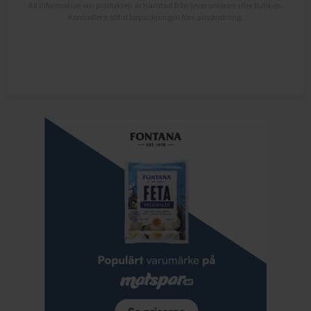
All information om produkten är hämtad från leverantören eller butiken.
Kontrollera alltid förpackningen före användning.