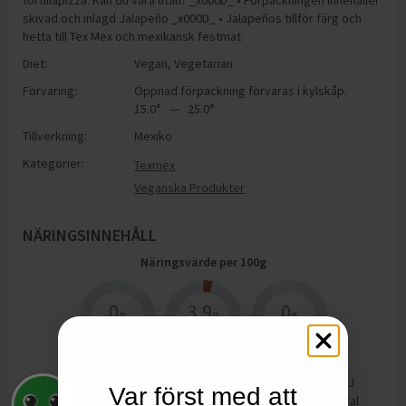
tortillapizza. Kan du vara utan? _x000D_ • Förpackningen innehåller
skivad och inlagd Jalapeño _x000D_ • Jalapeños tillför färg och
hetta till Tex Mex och mexikansk festmat
Diet:
Vegan
,
Vegetarian
Förvaring:
Öppnad förpackning förvaras i kylskåp.
15.0° — 25.0°
Tillverkning:
Mexiko
Kategorier:
Texmex
Veganska Produkter
NÄRINGSINNEHÅLL
Näringsvärde per
100
g
0
3.9
0
g
g
g
Protein
Kolhydrater
Fett
92
kJ
Var först med att
Energi
22
kcal