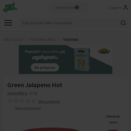
Logga in
Alla varor
Världens Mat
Texmex
Green Jalapeno Hot
Santa Maria
215g
Skriv omdöme
Spara som favorit
Liknande
varor