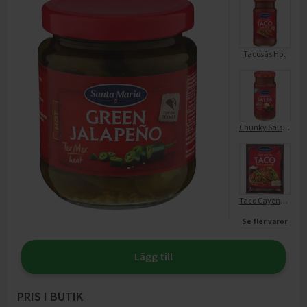
Tacosås Hot
Chunky Salsa Hot
Taco Cayenne Hot Spice Mix
Se fler varor
Lägg till
PRIS I BUTIK