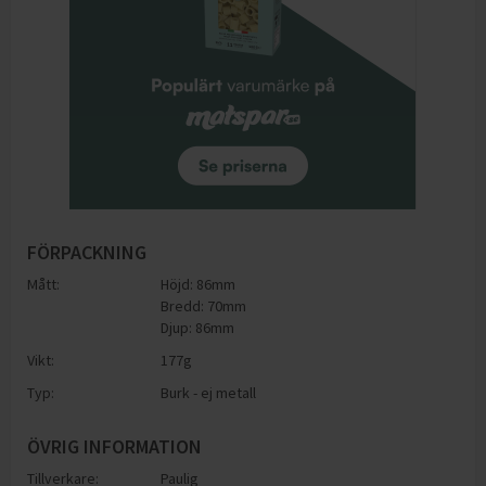
FÖRPACKNING
Mått:
Höjd: 86mm
Bredd: 70mm
Djup: 86mm
Vikt:
177
g
Typ:
Burk - ej metall
ÖVRIG INFORMATION
Tillverkare:
Paulig