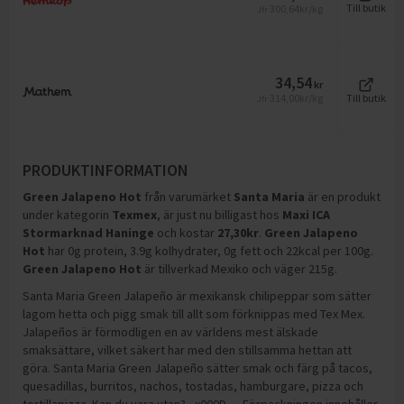
300,64
kr/kg
Till butik
Jfr
34,54
kr
314,00
kr/kg
Till butik
Jfr
PRODUKTINFORMATION
Green Jalapeno Hot
från varumärket
Santa Maria
är en produkt
under kategorin
Texmex
, är just nu billigast hos
Maxi ICA
Stormarknad Haninge
och
kostar
27,30
kr
.
Green Jalapeno
Hot
har
0g protein, 3.9g kolhydrater, 0g fett och 22kcal per 100g
.
Green Jalapeno Hot
är tillverkad Mexiko och väger 215g
.
Santa Maria Green Jalapeño är mexikansk chilipeppar som sätter
lagom hetta och pigg smak till allt som förknippas med Tex Mex.
Jalapeños är förmodligen en av världens mest älskade
smaksättare, vilket säkert har med den stillsamma hettan att
göra. Santa Maria Green Jalapeño sätter smak och färg på tacos,
quesadillas, burritos, nachos, tostadas, hamburgare, pizza och