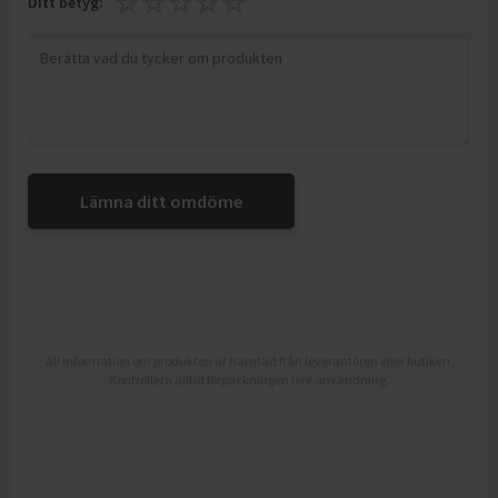
Ditt betyg:
Lämna ditt omdöme
All information om produkten är hämtad från leverantören eller butiken.
Kontrollera alltid förpackningen före användning.