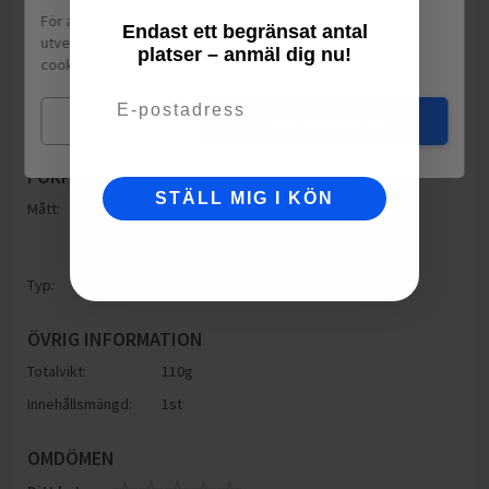
För att leverera en personlig upplevelse, mäta sajtens
Endast ett begränsat antal
utveckling och ha sociala medier-koppling använder vi
platser – anmäl dig nu!
cookies.
Läs mer
Email
Mina val
Jag godkänner
FÖRPACKNING
STÄLL MIG I KÖN
Mått:
Höjd: 190mm
Bredd: 135mm
Djup: 190mm
Typ:
Oförpackad
ÖVRIG INFORMATION
Totalvikt:
110g
Innehållsmängd:
1st
OMDÖMEN