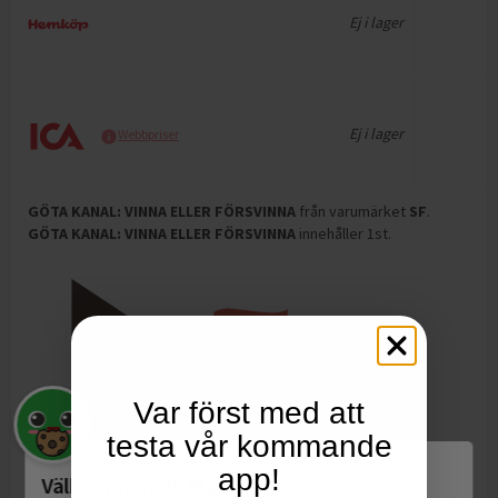
Ej i lager
Ej i lager
Webbpriser
GÖTA KANAL: VINNA ELLER FÖRSVINNA
från varumärket
SF
.
GÖTA KANAL: VINNA ELLER FÖRSVINNA
innehåller 1st
.
Var först med att
testa vår kommande
app!
Välkommen till Matspar.se