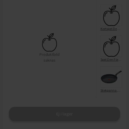
Kortspel Den försvunna Diamanten Alga
Produktbild
Spel Den Försvunna Diamanten
saknas
Stekpanna 28cm Change
Ej i lager