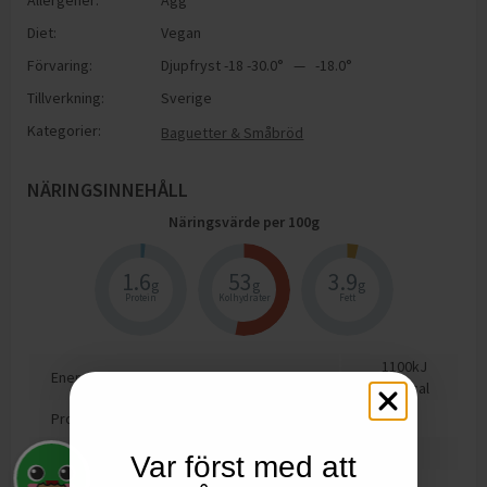
Allergener:
Ägg
Diet:
Vegan
Förvaring:
Djupfryst -18 -30.0° — -18.0°
Tillverkning:
Sverige
Kategorier:
Baguetter & Småbröd
NÄRINGSINNEHÅLL
Näringsvärde per
100
g
1.6
53
3.9
g
g
g
Protein
Kolhydrater
Fett
1100
kJ
Energi
250
kcal
Protein
1.6
g
Kolhydrat
53
g
Var först med att