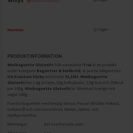
Ej i lager
PRODUKTINFORMATION
Minibaguette Glutenfri
från varumärket
Fria
är en produkt
under kategorin
Baguetter & Småbröd
, är just nu billigast hos
ICA Kvantum Väsby
och
kostar
31,13
kr
.
Minibaguette
Glutenfri
har
1.6g protein, 53g kolhydrater, 3.9g fett och 250kcal
per 100g
.
Minibaguette Glutenfri
är tillverkad Sverige och
väger 240g
.
Franska baguetter med krispig skorpa. Passar till både frukost,
mellanmål och som kuvertbröd. Gluten-, laktos- och
mjölkproteinfria.
Märkningar:
Det överkorsade axet