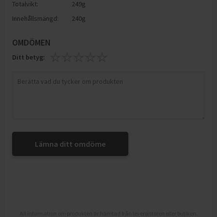
Totalvikt:
249g
Innehållsmängd:
240g
OMDÖMEN
Ditt betyg:
Lämna ditt omdöme
All information om produkten är hämtad från leverantören eller butiken.