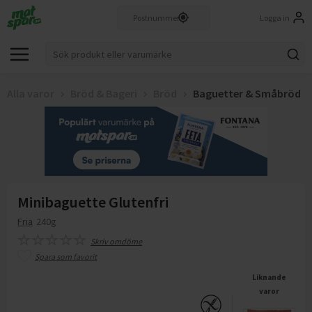
Logga in
Alla varor
Bröd & Bageri
Bröd
Baguetter & Småbröd
Minibaguette Glutenfri
Fria
240g
Skriv omdöme
Spara som favorit
Liknande
varor