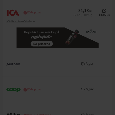
31,13
kr
Webbpriser
129,71
kr/kg
Till butik
Jfr
ICA Kvantum Väsby
Ej i lager
Ej i lager
Webbpriser
Ej i lager
Butiks- & Webbpris