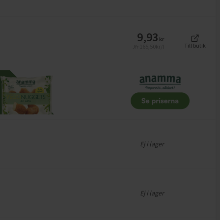
9,93
kr
Till butik
165,50
kr/l
Jfr
Ej i lager
Ej i lager