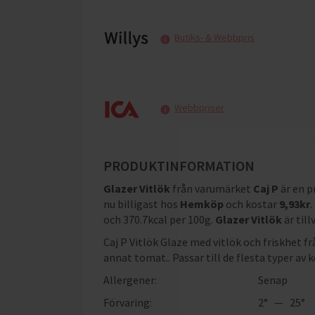
Butiks- & Webbpris
Webbpriser
PRODUKTINFORMATION
Glazer Vitlök
från varumärket
Caj P
är en 
nu billigast hos
Hemköp
och
kostar
9,93
kr
.
och 370.7kcal per 100g
.
Glazer Vitlök
är til
Caj P Vitlök Glaze med vitlök och friskhet f
annat tomat.. Passar till de flesta typer av 
Allergener:
Senap
Förvaring:
2° — 25°