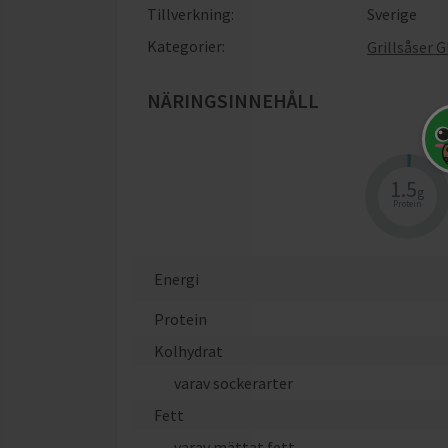
Tillverkning:
Sverige
Kategorier:
Grillsåser 
NÄRINGSINNEHÅLL
När
1.5
g
Protein
Energi
Protein
Kolhydrat
varav sockerarter
Fett
varav mättat fett