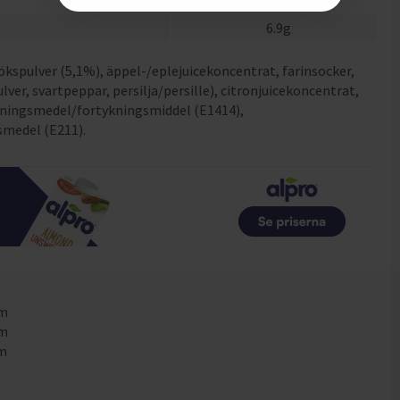
6.9
g
lökspulver (5,1%), äppel-/eplejuicekoncentrat, farinsocker,
er, svartpeppar, persilja/persille), citronjuicekoncentrat,
kningsmedel/fortykningsmiddel (E1414),
smedel (E211).
mm
mm
mm