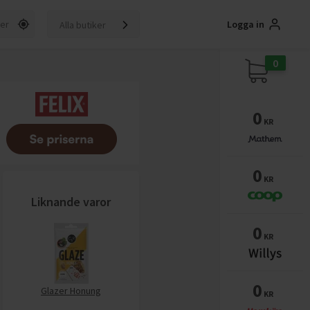
Logga in
Alla butiker
0
0
KR
0
KR
Liknande varor
0
KR
0
Glazer Honung
KR