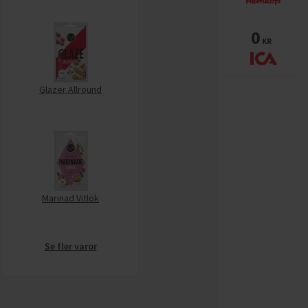
0
KR
Glazer Allround
Marinad Vitlök
Se fler varor