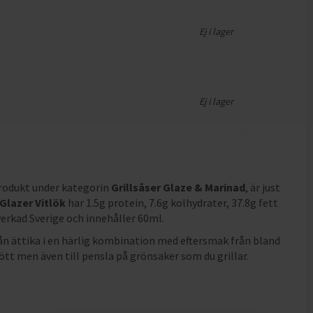
Ej i lager
Ej i lager
produkt under kategorin
Grillsåser Glaze & Marinad
, är just
Glazer Vitlök
har
1.5g protein, 7.6g kolhydrater, 37.8g fett
lverkad Sverige och innehåller 60ml
.
rån ättika i en härlig kombination med eftersmak från bland
kött men även till pensla på grönsaker som du grillar.