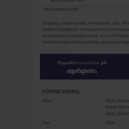
Motsvarande salt
Rapsolja, vatten/vand, tomatpuré, salt, vit
kryddor/krydderier (senapspulver/sennepspulv
vitlöksarom/hvidløgsaroma, arom, förtjoc
rödvinsvinäger/rødvinseddike, konservering
FÖRPACKNING
Mått:
Höjd: 150
Bredd: 80
Djup: 150
Typ:
Påse