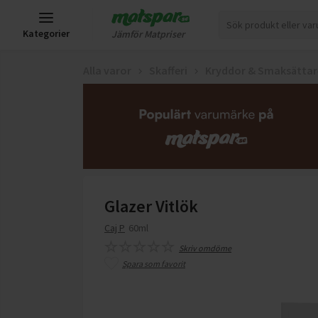
Kategorier
Jämför Matpriser
Alla varor
Skafferi
Kryddor & Smaksättar
Glazer Vitlök
Caj P
60ml
Skriv omdöme
Spara som favorit