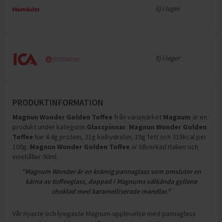
Ej i lager
Ej i lager
Webbpriser
PRODUKTINFORMATION
Magnun Wonder Golden Toffee
från varumärket
Magnum
är en
produkt under kategorin
Glasspinnar
.
Magnun Wonder Golden
Toffee
har
4.4g protein, 31g kolhydrater, 19g fett och 315kcal per
100g
.
Magnun Wonder Golden Toffee
är tillverkad Italien och
innehåller 90ml
.
"Magnum Wonder är en krämig pannaglass som omsluter en
kärna av toffeeglass, doppad i Magnums välkända gyllene
choklad med karamelliserade mandlar."
Vår nyaste och lyxigaste Magnum-upplevelse med pannaglass