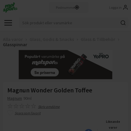
Logga in
Alla varor
Glass, Godis & Snacks
Glass & Tillbehör
Glasspinnar
Magnun Wonder Golden Toffee
Magnum
90ml
Skriv omdöme
Spara som favorit
Liknande
varor