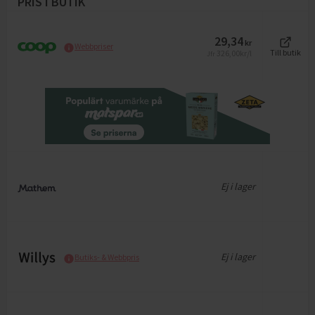
PRIS I BUTIK
29,34
kr
Webbpriser
326,00
kr/l
Till butik
Jfr
Ej i lager
Ej i lager
Butiks- & Webbpris