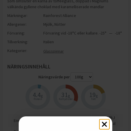
som omsluter en kärna av toffeeglass, doppad i Magnums
välkända gyllene choklad med karamelliserade mandlar
Märkningar:
Rainforest Alliance
Allergener:
Mjölk
,
Nötter
Förvaring:
Förvaring vid -18°C eller kallare. -25° — -18°
Tillverkning:
Italien
Kategorier:
Glasspinnar
NÄRINGSINNEHÅLL
Näringsvärde per
4.4
31
19
g
g
g
Protein
Kolhydrater
Fett
1319
kJ
Energi
315
kcal