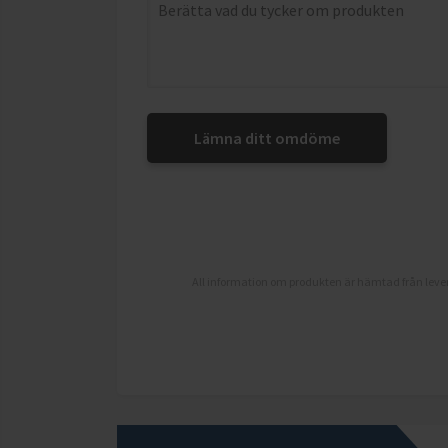
Lämna ditt omdöme
All information om produkten är hämtad från lever