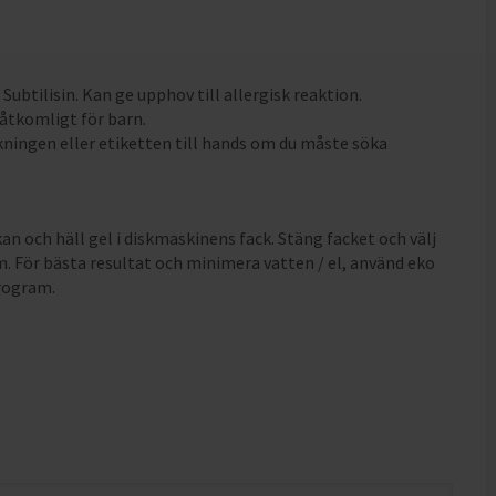
 Subtilisin. Kan ge upphov till allergisk reaktion.
oåtkomligt för barn.
kningen eller etiketten till hands om du måste söka
an och häll gel i diskmaskinens fack. Stäng facket och välj
. För bästa resultat och minimera vatten / el, använd eko
rogram.