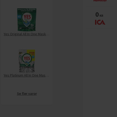
0
KR
Yes Original All In One Maskindiskmedel 40-p
Yes Platinum All In One Maskindiskmedel 51-p
Se fler varor