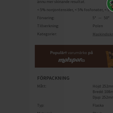
ännu mer skinande resultat.
< 5% nonjontensider, < 5% fosfonater, < 5% 
Förvaring:
5° — 50°
Tillverkning:
Polen
Kategorier:
Maskindisk
FÖRPACKNING
Mått:
Höjd: 252
Bredd: 10
Djup: 252
Typ:
Flaska