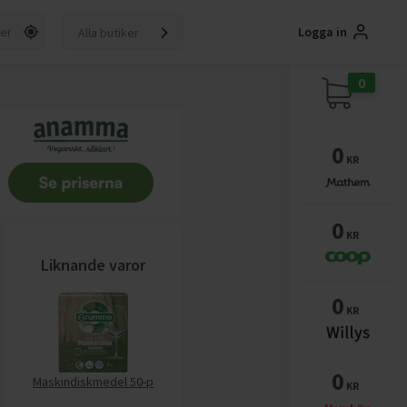
Logga in
Alla butiker
0
0
KR
0
KR
Liknande varor
0
KR
0
Maskindiskmedel 50-p
KR