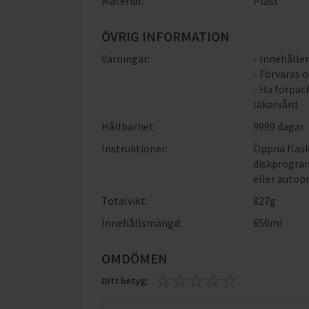
Material:
Plast
ÖVRIG INFORMATION
Varningar:
- Innehåller
- Förvaras 
- Ha förpac
läkarvård.
Hållbarhet:
9999 dagar
Instruktioner:
Öppna flask
diskprogram
eller autop
Totalvikt:
827g
Innehållsmängd:
650ml
OMDÖMEN
Ditt betyg: