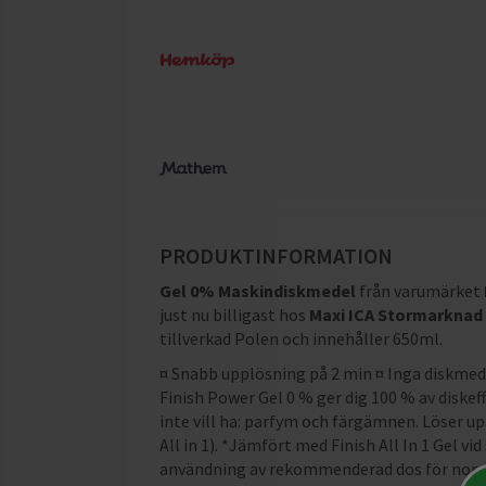
PRODUKTINFORMATION
Gel 0% Maskindiskmedel
från varumärket
just nu billigast hos
Maxi ICA Stormarknad
tillverkad Polen och innehåller 650ml
.
¤ Snabb upplösning på 2 min ¤ Inga diskmede
Finish Power Gel 0 % ger dig 100 % av diskeff
inte vill ha: parfym och färgämnen. Löser u
All in 1). *Jämfört med Finish All In 1 Gel 
användning av rekommenderad dos för normal