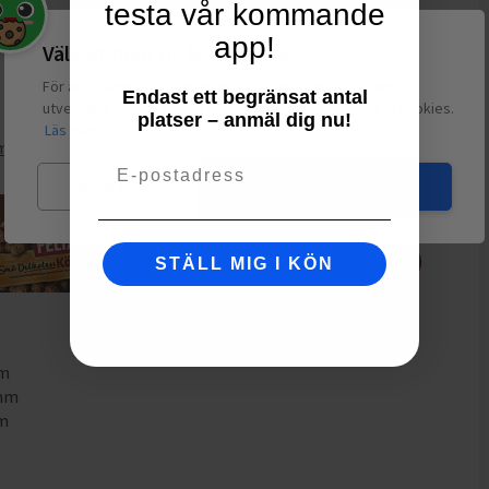
testa vår kommande
polycarboxilater. Inneholder enzymer (Subtilisin, Amylase)
app!
Välkommen till Matspar.se
För att leverera en personlig upplevelse, mäta sajtens
Endast ett begränsat antal
utveckling och ha sociala medier-koppling använder vi cookies.
platser – anmäl dig nu!
Läs mer
medel
Email
Mina val
Jag godkänner
STÄLL MIG I KÖN
mm
8mm
mm