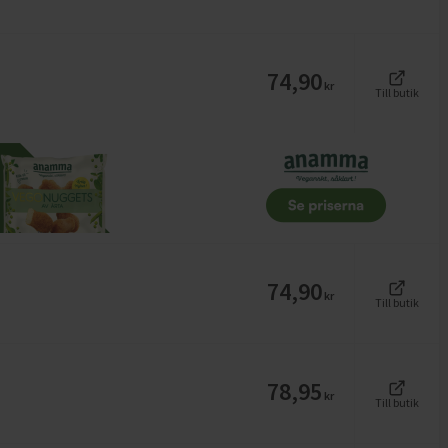
74,90
kr
Till butik
74,90
kr
Till butik
78,95
kr
Till butik