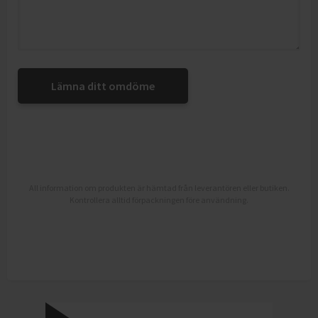
Lämna ditt omdöme
All information om produkten är hämtad från leverantören eller butiken.
Kontrollera alltid förpackningen före användning.