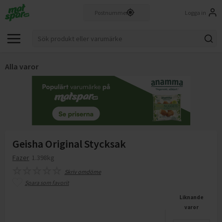
Logga in
Alla varor
Geisha Original Stycksak
Fazer
1.398kg
Skriv omdöme
Spara som favorit
Liknande
varor