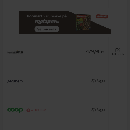
479,90
kr
Till butik
Ej i lager
Ej i lager
Webbpriser