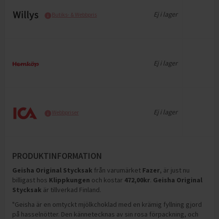
Ej i lager
Butiks- & Webbpris
Ej i lager
Ej i lager
Webbpriser
PRODUKTINFORMATION
Geisha Original Stycksak
från varumärket
Fazer
, är just nu
billigast hos
Klippkungen
och
kostar
472,00
kr
.
Geisha Original
Stycksak
är tillverkad Finland
.
"Geisha är en omtyckt mjölkchoklad med en krämig fyllning gjord
på hasselnötter. Den kännetecknas av sin rosa förpackning, och