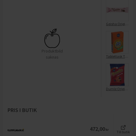
Geisha Original
Produktbild
Tablettask Tutti Frutti Original
saknas
Dumle Original
PRIS I BUTIK
472,00
kr
Till butik