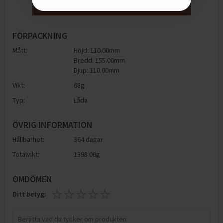
FÖRPACKNING
Mått:
Höjd: 110.00mm
Bredd: 155.00mm
Djup: 110.00mm
Vikt:
68
g
Typ:
Låda
ÖVRIG INFORMATION
Hållbarhet:
364 dagar
Totalvikt:
1398.00g
OMDÖMEN
Ditt betyg: