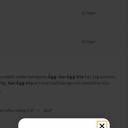
Ej i lager
Ej i lager
 produkt under kategorin
Ägg
.
Gar Ägg Ute
har
12g protein,
100g
.
Gar Ägg Ute
är tillverkad Sverige och innehåller 6st
.
e
alt efter inköp 5.0° — 15.0°