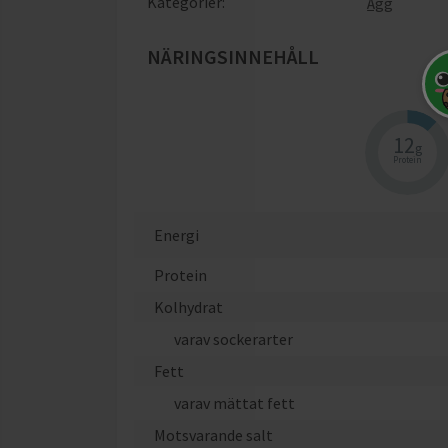
Kategorier:
Ägg
NÄRINGSINNEHÅLL
När
12
g
Protein
Energi
Protein
Kolhydrat
varav sockerarter
Fett
varav mättat fett
Motsvarande salt