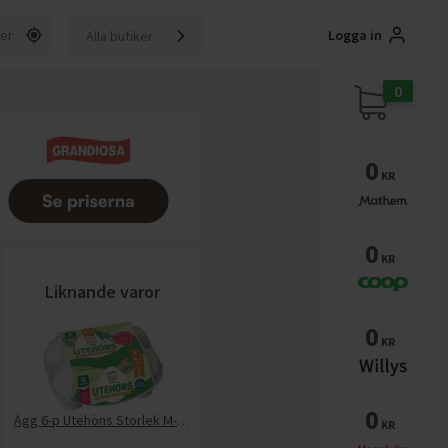
Logga in
Alla butiker
0
0
KR
0
KR
Liknande varor
0
KR
0
Ägg 6-p Utehöns Storlek M-L Sojafritt Foder
KR