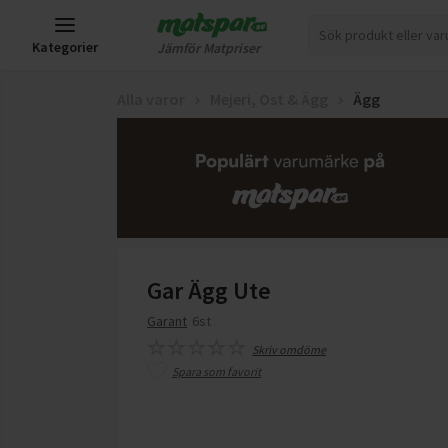
Kategorier
Jämför Matpriser
Alla varor
Mejeri, Ost & Ägg
Ägg
Gar Ägg Ute
Garant
6st
Skriv omdöme
Spara som favorit