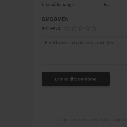
Innehållsmängd:
6st
OMDÖMEN
Ditt betyg:
Lämna ditt omdöme
All information om produkten är hämtad från lever