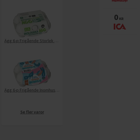
0
KR
Ägg 6-p Frigående Storlek L EKO KRAV
Ägg 6-p Frigående Inomhus Large/x-large
Se fler varor