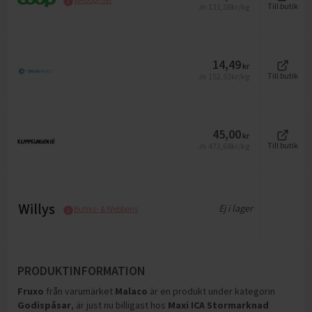
131,58
kr/kg
Till butik
Jfr
14,49
kr
152,53
kr/kg
Till butik
Jfr
45,00
kr
473,68
kr/kg
Till butik
Jfr
Ej i lager
Butiks- & Webbpris
PRODUKTINFORMATION
Fruxo
från varumärket
Malaco
är en produkt under kategorin
Godispåsar
, är just nu billigast hos
Maxi ICA Stormarknad