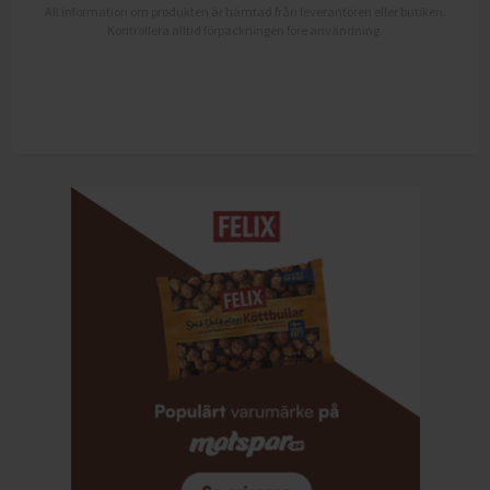
All information om produkten är hämtad från leverantören eller butiken.
Kontrollera alltid förpackningen före användning.