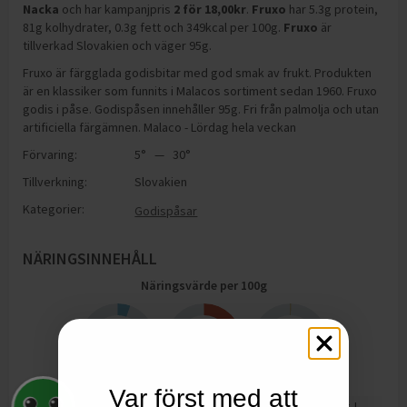
Nacka
och
har kampanjpris
2
för
18,00
kr
.
Fruxo
har
5.3g protein,
81g kolhydrater, 0.3g fett och 349kcal per 100g
.
Fruxo
är
tillverkad Slovakien och väger 95g
.
Fruxo är färgglada godisbitar med god smak av frukt. Produkten
är en klassiker som funnits i Malacos sortiment sedan 1960. Fruxo
godis i påse. Godispåsen innehåller 95g. Fri från palmolja och utan
artificiella färgämnen. Malaco - Lördag hela veckan
Förvaring:
5° — 30°
Tillverkning:
Slovakien
Kategorier:
Godispåsar
NÄRINGSINNEHÅLL
Näringsvärde per
100
g
5.3
81
0.3
g
g
g
Protein
Kolhydrater
Fett
Var först med att
1482
kJ