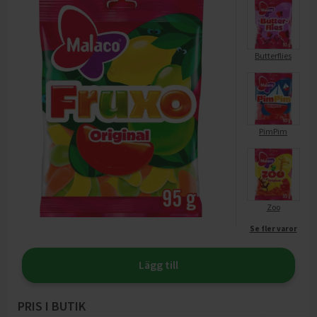
Butterflies
PimPim
Zoo
Se fler varor
Lägg till
PRIS I BUTIK