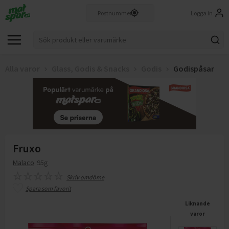
Logga in
Alla varor
Glass, Godis & Snacks
Godis
Godispåsar
Fruxo
Malaco
95g
Skriv omdöme
Spara som favorit
Liknande
varor