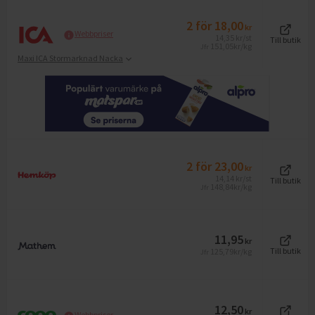
2
för
18,00
kr
Webbpriser
14,35
kr
/st
Till butik
151,05
kr/kg
Jfr
Maxi ICA Stormarknad Nacka
2
för
23,00
kr
14,14
kr
/st
Till butik
148,84
kr/kg
Jfr
11,95
kr
125,79
kr/kg
Till butik
Jfr
12,50
kr
Webbpriser