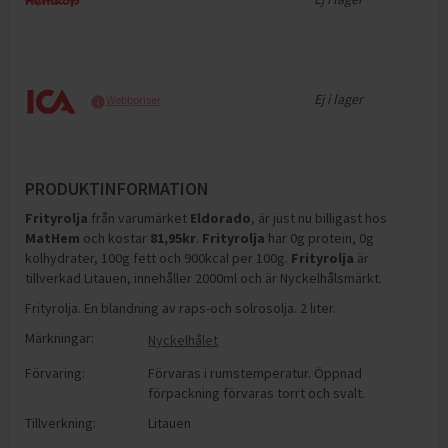
Ej i lager
Webbpriser
PRODUKTINFORMATION
Frityrolja
från varumärket
Eldorado
, är just nu billigast hos
MatHem
och
kostar
81,95
kr
.
Frityrolja
har
0g protein, 0g
kolhydrater, 100g fett och 900kcal per 100g
.
Frityrolja
är
tillverkad Litauen, innehåller 2000ml och är Nyckelhålsmärkt
.
Frityrolja. En blandning av raps-och solrosolja. 2 liter.
Märkningar:
Nyckelhålet
Förvaring:
Förvaras i rumstemperatur. Öppnad
förpackning förvaras torrt och svalt.
Tillverkning:
Litauen