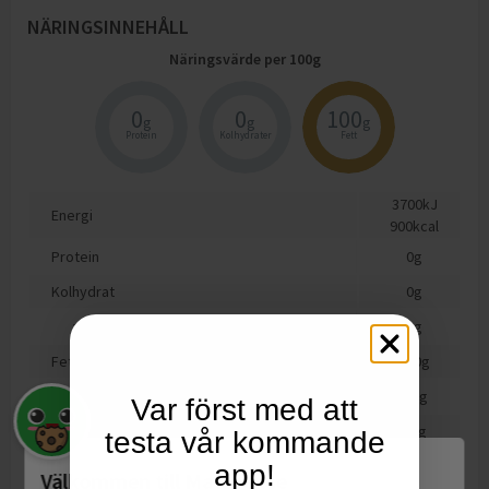
NÄRINGSINNEHÅLL
Näringsvärde per
100
g
0
0
100
g
g
g
Protein
Kolhydrater
Fett
3700
kJ
Energi
900
kcal
Protein
0
g
Kolhydrat
0
g
varav sockerarter
0
g
Fett
100
g
varav mättat fett
7.1
g
Var först med att
varav fleromättat fett
43
g
testa vår kommande
varav enkelomättat fett
44
g
app!
Välkommen till Matspar.se