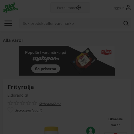
Logga in
Alla varor
Frityrolja
Eldorado
2l
Skriv omdöme
Spara som favorit
Liknande
varor