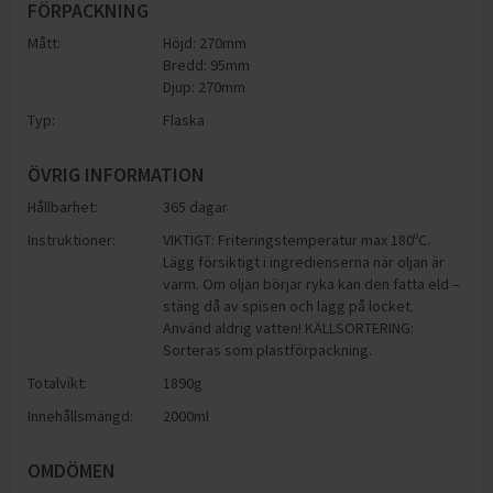
FÖRPACKNING
Mått:
Höjd: 270mm
Bredd: 95mm
Djup: 270mm
Typ:
Flaska
ÖVRIG INFORMATION
Hållbarhet:
365 dagar
Instruktioner:
VIKTIGT: Friteringstemperatur max 180ºC.
Lägg försiktigt i ingredienserna när oljan är
varm. Om oljan börjar ryka kan den fatta eld –
stäng då av spisen och lägg på locket.
Använd aldrig vatten! KÄLLSORTERING:
Sorteras som plastförpackning.
Totalvikt:
1890g
Innehållsmängd:
2000ml
OMDÖMEN