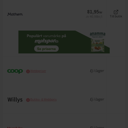
81,95
kr
40,98
kr/l
Till butik
Jfr
Ej i lager
Webbpriser
Ej i lager
Butiks- & Webbpris
Ej i lager