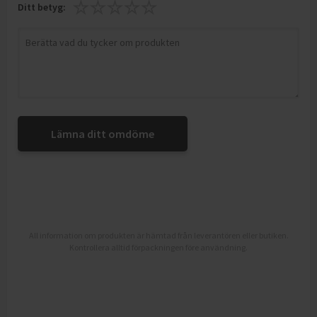
Ditt betyg:
Lämna ditt omdöme
All information om produkten är hämtad från leverantören eller butiken.
Kontrollera alltid förpackningen före användning.