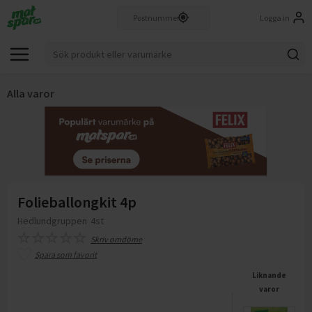
Logga in
Alla varor
Folieballongkit 4p
Hedlundgruppen
4st
Skriv omdöme
Spara som favorit
Liknande
varor