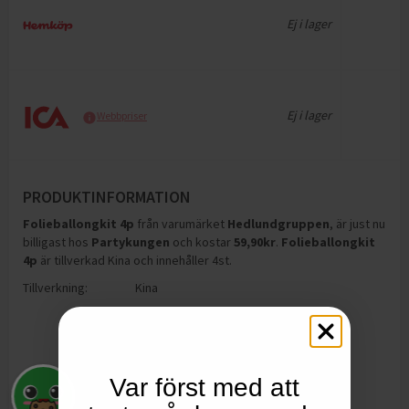
Ej i lager
Ej i lager
Webbpriser
PRODUKTINFORMATION
Folieballongkit 4p
från varumärket
Hedlundgruppen
, är just nu
billigast hos
Partykungen
och
kostar
59,90
kr
.
Folieballongkit
4p
är tillverkad Kina och innehåller 4st
.
Tillverkning:
Kina
Var först med att