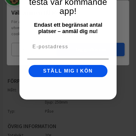
testa vår kommande
app!
Välkommen till Matspar.se
För att leverera en personlig upplevelse, mäta sajtens
Endast ett begränsat antal
utveckling och ha sociala medier-koppling använder vi
platser – anmäl dig nu!
cookies.
Läs mer
Email
Mina val
Jag godkänner
STÄLL MIG I KÖN
FÖRPACKNING
Mått:
Höjd: 250mm
Bredd: 160mm
Djup: 250mm
Typ:
Påse
ÖVRIG INFORMATION
Totalvikt:
20g