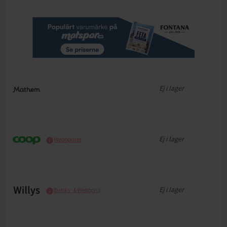
Ej i lager
Ej i lager
Webbpriser
Ej i lager
Butiks- & Webbpris