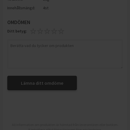
Innehållsmängd:
4st
OMDÖMEN
Ditt betyg:
Lämna ditt omdöme
All information om produkten är hämtad från leverantören eller butiken.
Kontrollera alltid förpackningen före användning.