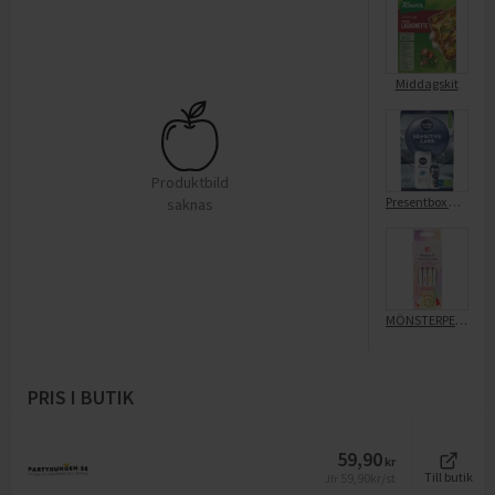
Middagskit
Produktbild
Presentbox Herr Sensitive Care Skincare Kit
saknas
MÖNSTERPENNA 4P
PRIS I BUTIK
59,90
kr
59,90
kr/st
Till butik
Jfr