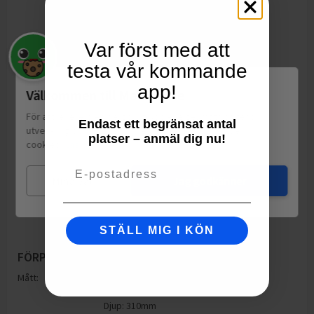
Var först med att
testa vår kommande
app!
Välkommen till Matspar.se
För att leverera en personlig upplevelse, mäta sajtens
Endast ett begränsat antal
utveckling och ha sociala medier-koppling använder vi
platser – anmäl dig nu!
cookies.
Läs mer
Email
Mina val
Jag godkänner
STÄLL MIG I KÖN
FÖRPACKNING
Mått:
Höjd: 310mm
Bredd: 175mm
Djup: 310mm