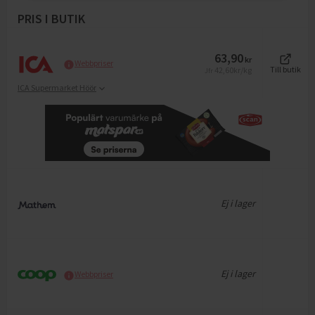
PRIS I BUTIK
63,90
kr
Webbpriser
42,60
kr/kg
Till butik
Jfr
ICA Supermarket Höör
Ej i lager
Ej i lager
Webbpriser