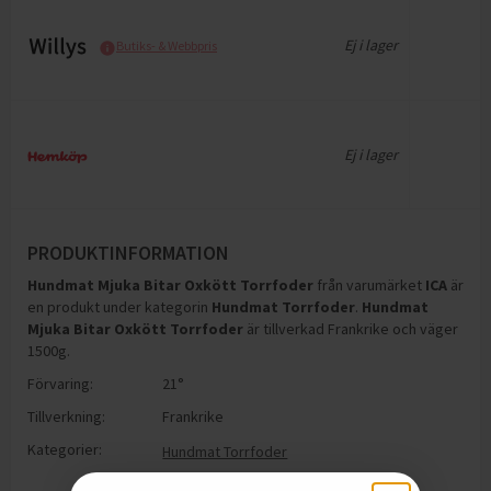
Ej i lager
Butiks- & Webbpris
Ej i lager
PRODUKTINFORMATION
Hundmat Mjuka Bitar Oxkött Torrfoder
från varumärket
ICA
är
en produkt under kategorin
Hundmat Torrfoder
.
Hundmat
Mjuka Bitar Oxkött Torrfoder
är tillverkad Frankrike och väger
1500g
.
Förvaring:
21°
Tillverkning:
Frankrike
Kategorier:
Hundmat Torrfoder