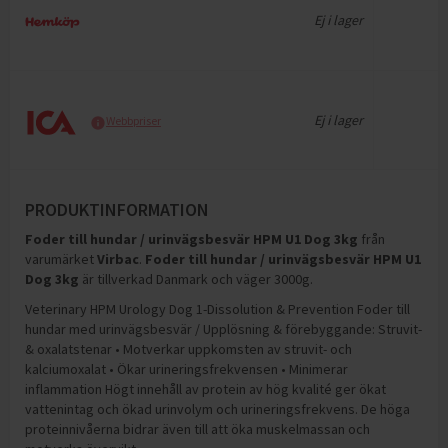
Ej i lager
Ej i lager
Webbpriser
PRODUKTINFORMATION
Foder till hundar / urinvägsbesvär HPM U1 Dog 3kg
från
varumärket
Virbac
.
Foder till hundar / urinvägsbesvär HPM U1
Dog 3kg
är tillverkad Danmark och väger 3000g
.
Veterinary HPM Urology Dog 1-Dissolution & Prevention Foder till
hundar med urinvägsbesvär / Upplösning & förebyggande: Struvit-
& oxalatstenar • Motverkar uppkomsten av struvit- och
kalciumoxalat • Ökar urineringsfrekvensen • Minimerar
inflammation Högt innehåll av protein av hög kvalité ger ökat
vattenintag och ökad urinvolym och urineringsfrekvens. De höga
proteinnivåerna bidrar även till att öka muskelmassan och