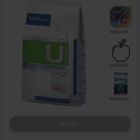
Hund Dog Beef pate
Gräsfrö Villa 3kg
Hundmat lax/pot Lax-Potatis f vuxna hundar
Ej i lager