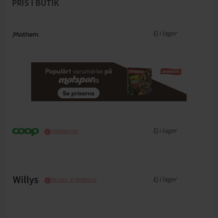
PRIS I BUTIK
Ej i lager
Ej i lager
Webbpriser
Ej i lager
Butiks- & Webbpris