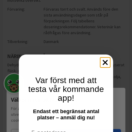
motverka övervikt.
Förvaring:
Förvaras torrt och svalt. Används före den
sista användningsdagen som står på
förpackningen. Följ tabellens
doseringsrekommendationer. Veterinär kan
rådfrågas före användning.
Tillverkning:
Danmark
NÄRINGSINNEHÅLL
Dehydrerat fläsk- och fågelprotein, potatisstärkelse, hydrolyserat
fläsk- och fågelprotein, animaliska fetter, potatisprotein,
lignocellulosa, hela ärtor, mineralsalter, bönbaljor, linfrö, fiskolja,
Var först med att
betmassa, frukto-oligosakarider, psyllium, pastöriserad
testa vår kommande
Lactobacillus acidophilus.
app!
Välkommen till Matspar.se
För att leverera en personlig upplevelse, mäta sajtens
Endast ett begränsat antal
utveckling och ha sociala medier-koppling använder vi
platser – anmäl dig nu!
cookies.
Läs mer
Email