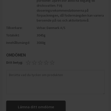
portioner. Djuret bör alltid ha tillgång till
dricksvatten. Följ
doseringsrekommendationerna på
förpackningen, då fodermängden kan variera
beroende på ras och aktivitetsnivå.
Tillverkare:
Virbac Danmark A/S
Totalvikt:
3045g
Innehållsmängd:
3000g
OMDÖMEN
Ditt betyg:
Lämna ditt omdöme