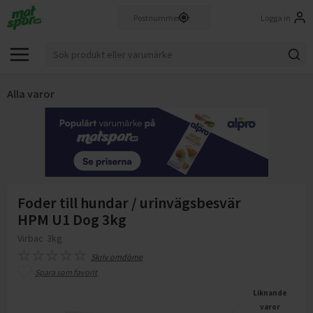
Logga in
Alla varor
Foder till hundar / urinvägsbesvär
HPM U1 Dog 3kg
Virbac
3kg
Skriv omdöme
Spara som favorit
Liknande
varor