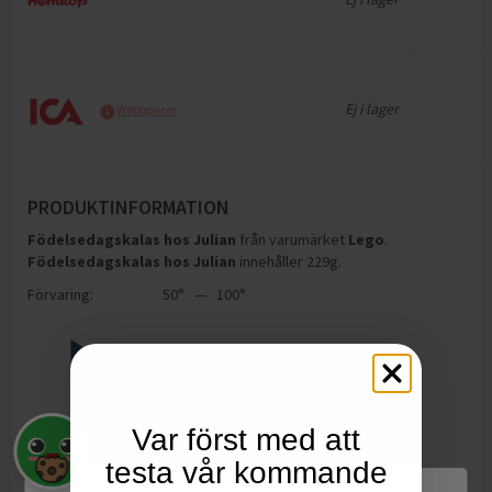
Ej i lager
Webbpriser
PRODUKTINFORMATION
Födelsedagskalas hos Julian
från varumärket
Lego
.
Födelsedagskalas hos Julian
innehåller 229g
.
Förvaring:
50° — 100°
Var först med att
testa vår kommande