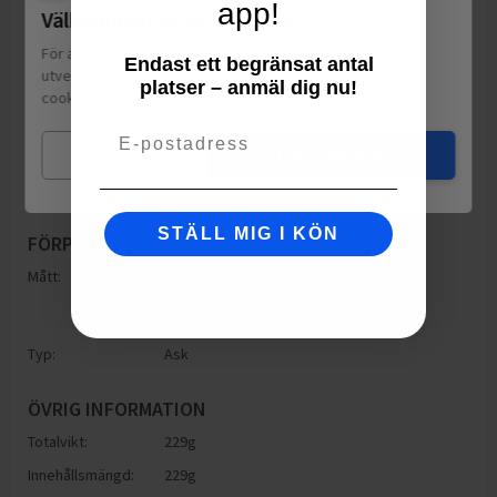
app!
Välkommen till Matspar.se
För att leverera en personlig upplevelse, mäta sajtens
Endast ett begränsat antal
utveckling och ha sociala medier-koppling använder vi
platser – anmäl dig nu!
cookies.
Läs mer
Email
Mina val
Jag godkänner
STÄLL MIG I KÖN
FÖRPACKNING
Mått:
Höjd: 141mm
Bredd: 262mm
Djup: 141mm
Typ:
Ask
ÖVRIG INFORMATION
Totalvikt:
229g
Innehållsmängd:
229g