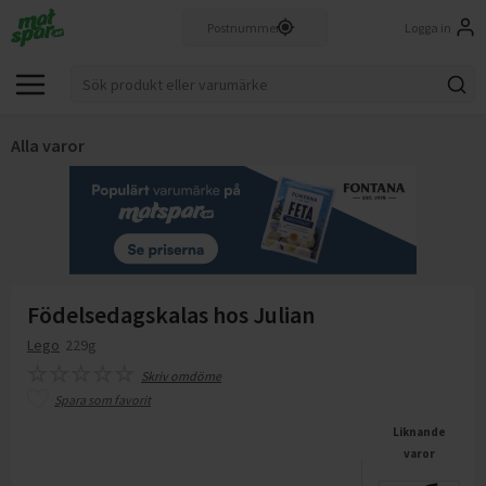
Logga in
Alla varor
Födelsedagskalas hos Julian
Lego
229g
Skriv omdöme
Spara som favorit
Liknande
varor