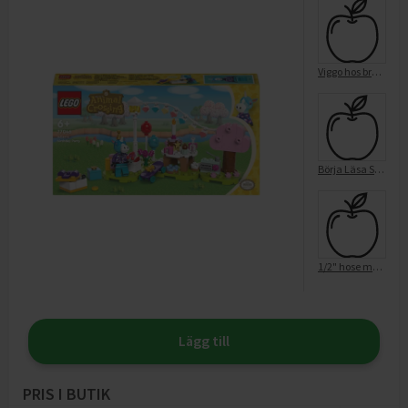
Viggo hos brandkåren/Ordalaget Bok
Börja Läsa Spidey - Hemma hos Iron
1/2" hose mender
Lägg till
PRIS I BUTIK