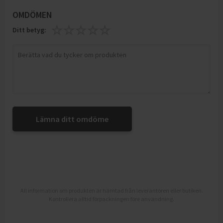
OMDÖMEN
Ditt betyg:
Lämna ditt omdöme
All information om produkten är hämtad från leverantören eller butiken.
Kontrollera alltid förpackningen före användning.