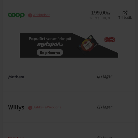
199,00
kr
Webbpriser
199,00
kr/st
Till butik
Jfr
Ej i lager
Ej i lager
Butiks- & Webbpris
Ej i lager