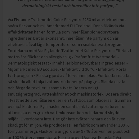
dermatologiskt testat och innehåller inte parfym,."
Via Flytande Tvättmedel Color Parfymfri 2250 ml är effektivt mot
svåra fläckar och miljömärkt med EU Ecolabel. Den välkända Via-
effektiviteten har en formula som innehåller bionedbrytbara
ingredienser. Det är skonsamt, innehåller inte parfym och är
effektivt i såväl låga temperaturer som i snabba tvättprogram.
Fördelarna med Via Flytande Tvättmedel Kulör Parfymfri: • Effektivt
mot svåra fläckar och allergivänlig • Parfymfritt tvättmedel •
Dermatologiskt testat • Innehåller bionedbrytbara ingredienser •
Miljömärkt med EU Ecolabel • Effektivt vid 30 °C • Effektivt i korta
tvättprogram • Flaska gjord av återvunnen plast För bästa resultat
så ska du alltid följa tvättinstruktioner på plagget. Blanda ej vita
och färgade textilier i samma tvätt. Dosera enligt
smutsighetsgrad, vattenhårdhet och maskinstorlek. Dosera direkt
i tvättmedelsbehållaren eller i en tvättboll som placeras i trumman
ovanpå kläderna. Fyll maskinen samt sänk tvättemperaturen för
att minska energi- och vattenkonsumtion och därmed skydda
miljön. Överdosera inte. Det gör inte tvätten renare och är även
skadligt för miljön. Via produceras i en fabrik som använder 100 %
förnybar energi. Flaskorna är gjorda av 97 % återvunnen plast och
är 100 % återvinningsbara. Har du provat Via tvättkapslar? Via