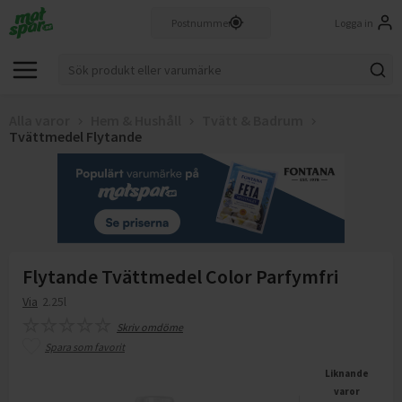
Logga in
Alla varor
Hem & Hushåll
Tvätt & Badrum
Tvättmedel Flytande
Flytande Tvättmedel Color Parfymfri
Via
2.25l
Skriv omdöme
Spara som favorit
Liknande
varor