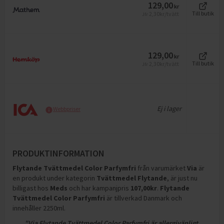
129,00
kr
2,30
kr/tvätt
Till butik
Jfr
129,00
kr
2,30
kr/tvätt
Till butik
Jfr
Ej i lager
Webbpriser
PRODUKTINFORMATION
Flytande Tvättmedel Color Parfymfri
från varumärket
Via
är
en produkt under kategorin
Tvättmedel Flytande
, är just nu
billigast hos
Meds
och
har kampanjpris
107,00
kr
.
Flytande
Tvättmedel Color Parfymfri
är tillverkad Danmark och
innehåller 2250ml
.
"Via Flytande Tvättmedel Color Parfymfri är allergivänligt,