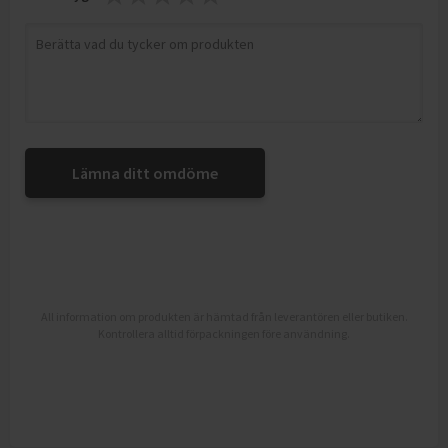
Lämna ditt omdöme
All information om produkten är hämtad från leverantören eller butiken.
Kontrollera alltid förpackningen före användning.