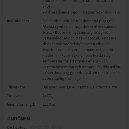
kontaktlinser om det går lätt. Fortsätt att
skölja.
- Vid bestående ögonirritation: Sök läkarhjälp.
Instruktioner:
"• Följ alltid tvättinstruktioner på plagget. •
Blanda ej vita och färgade textilier i samma
tvätt. • Dosera enligt smutsighetsgrad,
vattenhårdhet och maskinstorlek. • Dosera
direkt i tvättmedelsbehållaren eller i en
tvättboll som placeras i trumman ovanpå
kläderna. • Fyll maskinen och tvätta i låg
temperatur för att minska energi- och
vattenkonsumtion och därmed skydda miljön.
• Överdosering gör inte tvätten renare och är
även skadligt för miljön."
Tillverkare:
Unilever Sverige AB, Home & Personal Care
Totalvikt:
2477g
Innehållsmängd:
2250ml
OMDÖMEN
Ditt betyg: