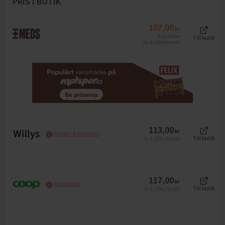
PRIS I BUTIK
107,00
kr
125,00
kr
Till butik
2,23
kr/tvätt
Jfr
113,00
kr
Butiks- & Webbpris
2,02
kr/tvätt
Till butik
Jfr
117,00
kr
Webbpriser
2,09
kr/tvätt
Till butik
Jfr