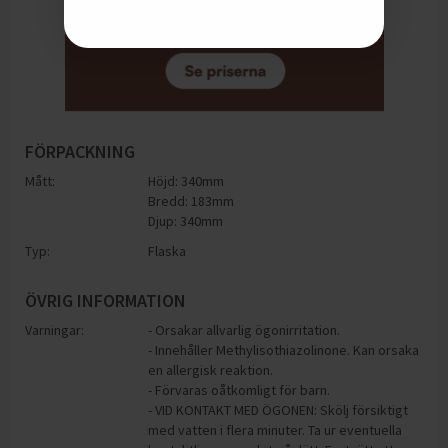
FÖRPACKNING
Mått:
Höjd: 340mm
Bredd: 183mm
Djup: 340mm
Typ:
Flaska
ÖVRIG INFORMATION
Varningar:
- Orsakar allvarlig ögonirritation.
- Innehåller Methylisothiazolinone. Kan orsaka
en allergisk reaktion.
- Förvaras oåtkomligt för barn.
- VID KONTAKT MED ÖGONEN: Skölj försiktigt
med vatten i flera minuter. Ta ur eventuella