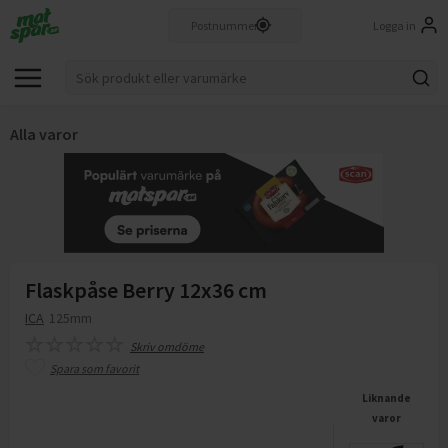
Logga in
Alla varor
Flaskpåse Berry 12x36 cm
ICA
125mm
Skriv omdöme
Spara som favorit
Liknande
varor