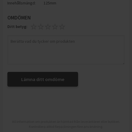
Innehållsmängd:
125mm
OMDÖMEN
Ditt betyg:
Lämna ditt omdöme
All information om produkten är hämtad från leverantören eller butiken.
Kontrollera alltid förpackningen före användning.