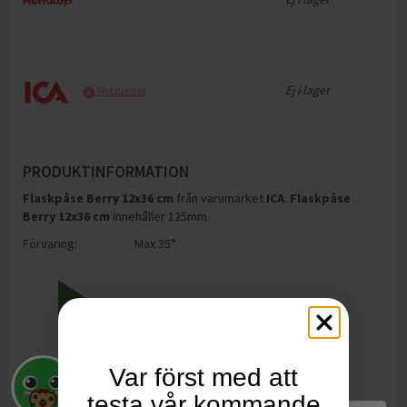
Ej i lager
Webbpriser
PRODUKTINFORMATION
Flaskpåse Berry 12x36 cm
från varumärket
ICA
.
Flaskpåse
Berry 12x36 cm
innehåller 125mm
.
Förvaring:
Max 35°
Var först med att
testa vår kommande