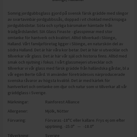
Somrig jordgubbsglass gjord på svensk färsk grädde med slingor
av svartavinbär-jordgubbssås, doppad i vit choklad med krispiga
jordgubbsbitar. Söta och syrliga bärsmaker hämtade från
trädgårdslandet. SIA Glass Finaste - glasspinnar med stor
omtanke för hantverk och kvalitet. Alltid tillverkad i Slöinge,
Halland. Vårt familjeföretag ligger i Slöinge, en naturskön del av
södra Halland. Det är här våra kor betar. Det är här vi utvecklar och
tillverkar vår glass. Det är här vår själ och historia finns. Alltid med
smak och njutning i fokus. I vårt glassmejeri utvecklar och
tillverkar vi vår glass med färsk grädde från halländska gårdar, bl a
vår egen Berte Gård. Vi använder företrädesvis närproducerade
svenska råvaror av högsta kvalité. Det är med kärlek för
hantverket och omtanke om djur och natur som vi tillverkar all vår
gräddglass i Sverige.
Märkningar:
Rainforest Alliance
Allergener:
Mjölk
,
Nötter
Förvaring:
Förvaras -18°C eller kallare. Frys ej om efter
upptining. -25.0° — -18.0°
Tillverkning:
Sverige