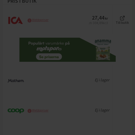
PRIS I BUTIK
27,44
kr
Webbpriser
304,89
kr/l
Till butik
Jfr
Ej i lager
Ej i lager
Webbpriser