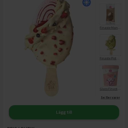
Finaste Mandel
Finaste Pistage
Glass Finaste Sommarbär
Se fler varor
Lägg till