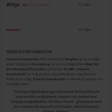
Ej i lager
Butiks- & Webbpris
Ej i lager
PRODUKTINFORMATION
Finaste Sommarbär
från varumärket
SIA glass
är en produkt
under kategorin
Glasspinnar
, är just nu billigast hos
Maxi ICA
Stormarknad Österåker
och
kostar
27,44
kr
.
Finaste
Sommarbär
har
4.4g protein, 31g kolhydrater, 20g fett och
330kcal per 100g
.
Finaste Sommarbär
är tillverkad Sverige och
innehåller 90ml
.
"Somrig jordgubbsglass gjord på svensk färsk grädde och
svartavinbär-jordgubbssås, doppad i vit choklad med
krispiga jordgubbsbitar. SIA Glass Finaste - glasspinnar med
stor omtanke för hantverk och kvalitet. Alltid tillverkad i
Slöinge, Halland."