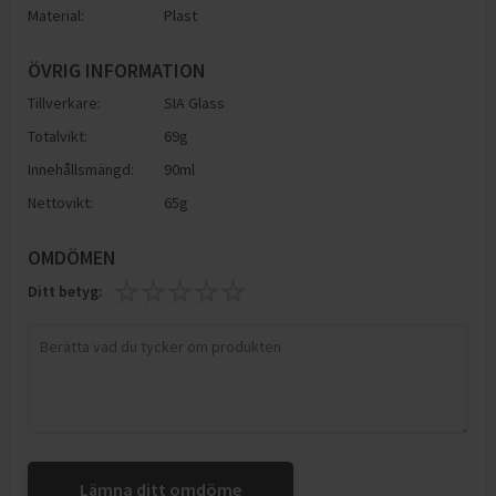
Material:
Plast
ÖVRIG INFORMATION
Tillverkare:
SIA Glass
Totalvikt:
69g
Innehållsmängd:
90ml
Nettovikt:
65g
OMDÖMEN
Ditt betyg:
Lämna ditt omdöme