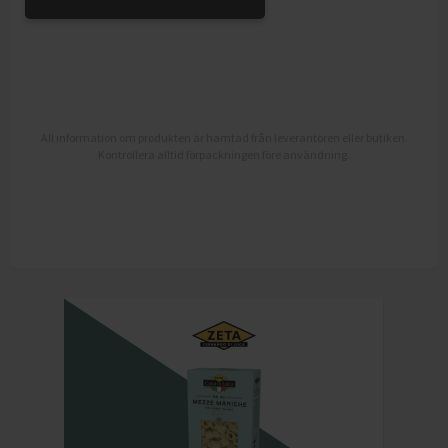
All information om produkten är hämtad från leverantören eller butiken.
Kontrollera alltid förpackningen före användning.