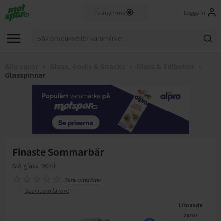
Logga in
Alla varor
Glass, Godis & Snacks
Glass & Tillbehör
Glasspinnar
Finaste Sommarbär
SIA glass
90ml
Skriv omdöme
Spara som favorit
Liknande
varor