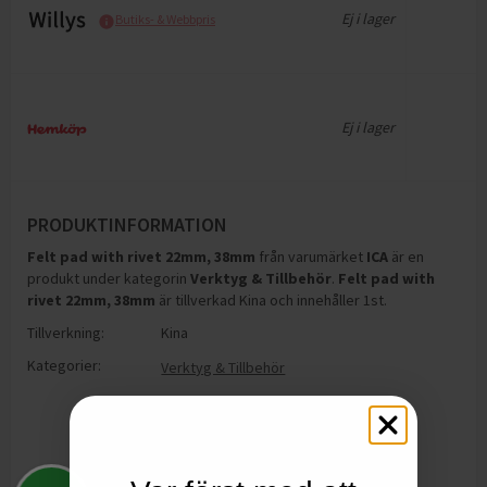
Ej i lager
Butiks- & Webbpris
Ej i lager
PRODUKTINFORMATION
Felt pad with rivet 22mm, 38mm
från varumärket
ICA
är en
produkt under kategorin
Verktyg & Tillbehör
.
Felt pad with
rivet 22mm, 38mm
är tillverkad Kina och innehåller 1st
.
Tillverkning:
Kina
Kategorier:
Verktyg & Tillbehör