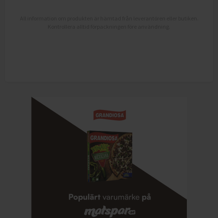
All information om produkten är hämtad från leverantören eller butiken.
Kontrollera alltid förpackningen före användning.