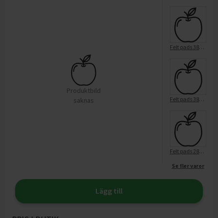
Felt pads 38mm 4pcs white
Produktbild
Felt pads 38mm 4pcs grey
saknas
Felt pads 28mm 12pcs grey
Se fler varor
Lägg till