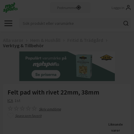
Logga in
Alla varor
Hem & Hushåll
Fritid & Trädgård
Verktyg & Tillbehör
Felt pad with rivet 22mm, 38mm
ICA
1st
Skriv omdöme
Spara som favorit
Liknande
varor