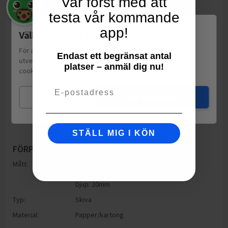
Var först med att
testa vår kommande
app!
Välkommen till Matspar.se
För att leverera en personlig upplevelse, mäta sajtens
Endast ett begränsat antal
utveckling och ha sociala medier-koppling använder vi
platser – anmäl dig nu!
cookies.
Läs mer
Email
Mina val
Jag godkänner
STÄLL MIG I KÖN
FÖRPACKNING
Mått:
Höjd: 20mm
Bredd: 100mm
Djup: 20mm
Typ:
Skiva
Material:
Papper/kartong