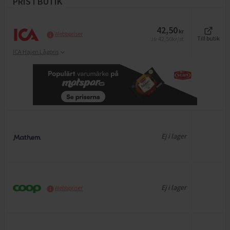
PRIS I BUTIK
42,50
kr
Webbpriser
42,50
kr/st
Till butik
Jfr
ICA Hajen Lågpris
Ej i lager
Ej i lager
Webbpriser