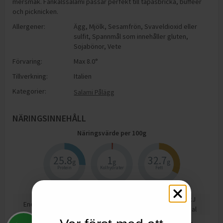
mersmak. Fänkålssalami passar perfekt till tapasbricka, bufféer
och picknicken.
Allergener:
Ägg
,
Mjölk
,
Sesamfrön
,
Svaveldioxid eller
sulfit
,
Spannmål som innehåller gluten
,
Sojabönor
,
Vete
Förvaring:
Max 8.0°
Tillverkning:
Italien
Kategorier:
Salami Pålägg
NÄRINGSINNEHÅLL
Näringsvärde per
100
g
25.8
1
32.7
g
g
g
Protein
Kolhydrater
Fett
1681
kJ
Energi
402
kcal