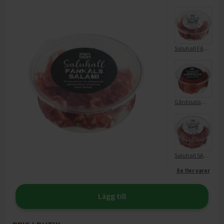
Saluhall FÄNKÅLSSALAMI
Gårdssalami Diavola Saluhall
Saluhall SALAMI NAPOLI
Se fler varor
Lägg till