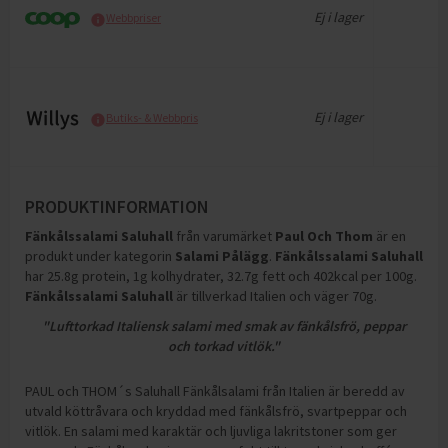
Ej i lager
Webbpriser
Ej i lager
Butiks- & Webbpris
PRODUKTINFORMATION
Fänkålssalami Saluhall
från varumärket
Paul Och Thom
är en
produkt under kategorin
Salami Pålägg
.
Fänkålssalami Saluhall
har
25.8g protein, 1g kolhydrater, 32.7g fett och 402kcal per 100g
.
Fänkålssalami Saluhall
är tillverkad Italien och väger 70g
.
"Lufttorkad Italiensk salami med smak av fänkålsfrö, peppar
och torkad vitlök."
PAUL och THOM´s Saluhall Fänkålsalami från Italien är beredd av
utvald köttråvara och kryddad med fänkålsfrö, svartpeppar och
vitlök. En salami med karaktär och ljuvliga lakritstoner som ger