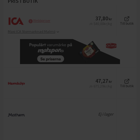
PRIS I BUTIK
37,80
kr
Webbpriser
540,00
kr/kg
Till butik
Jfr
Maxi ICA Stormarknad Malmö
47,27
kr
675,29
kr/kg
Till butik
Jfr
Ej i lager