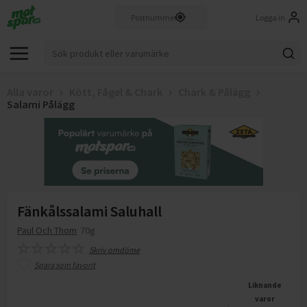
Logga in
Alla varor
Kött, Fågel & Chark
Chark & Pålägg
Salami Pålägg
Fänkålssalami Saluhall
Paul Och Thom
70g
Skriv omdöme
Spara som favorit
Liknande
varor