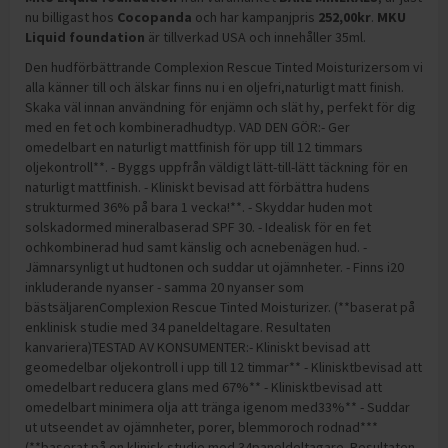
nu billigast hos
Cocopanda
och
har kampanjpris
252,00
kr
.
MKU
Liquid foundation
är tillverkad USA och innehåller 35ml
.
Den hudförbättrande Complexion Rescue Tinted Moisturizersom vi
alla känner till och älskar finns nu i en oljefri,naturligt matt finish.
Skaka väl innan användning för enjämn och slät hy, perfekt för dig
med en fet och kombineradhudtyp. VAD DEN GÖR:- Ger
omedelbart en naturligt mattfinish för upp till 12 timmars
oljekontroll**. - Byggs uppfrån väldigt lätt-till-lätt täckning för en
naturligt mattfinish. - Kliniskt bevisad att förbättra hudens
strukturmed 36% på bara 1 vecka!**. - Skyddar huden mot
solskadormed mineralbaserad SPF 30. - Idealisk för en fet
ochkombinerad hud samt känslig och acnebenägen hud. -
Jämnarsynligt ut hudtonen och suddar ut ojämnheter. - Finns i20
inkluderande nyanser - samma 20 nyanser som
bästsäljarenComplexion Rescue Tinted Moisturizer. (**baserat på
enklinisk studie med 34 paneldeltagare. Resultaten
kanvariera)TESTAD AV KONSUMENTER:- Kliniskt bevisad att
geomedelbar oljekontroll i upp till 12 timmar** - Klinisktbevisad att
omedelbart reducera glans med 67%** - Klinisktbevisad att
omedelbart minimera olja att tränga igenom med33%** - Suddar
ut utseendet av ojämnheter, porer, blemmoroch rodnad***
(**baserat på en klinisk studie med 34paneldeltagare. Resultaten