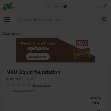
Logga in
Alla varor
MKU Liquid foundation
BARE MINERALS
35ml
Skriv omdöme
Spara som favorit
Liknande
varor