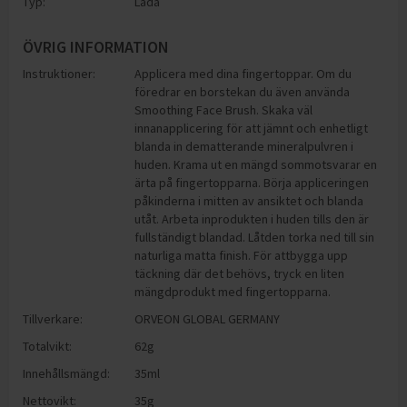
Typ:
Låda
ÖVRIG INFORMATION
Instruktioner:
Applicera med dina fingertoppar. Om du
föredrar en borstekan du även använda
Smoothing Face Brush. Skaka väl
innanapplicering för att jämnt och enhetligt
blanda in dematterande mineralpulvren i
huden. Krama ut en mängd sommotsvarar en
ärta på fingertopparna. Börja appliceringen
påkinderna i mitten av ansiktet och blanda
utåt. Arbeta inprodukten i huden tills den är
fullständigt blandad. Låtden torka ned till sin
naturliga matta finish. För attbygga upp
täckning där det behövs, tryck en liten
mängdprodukt med fingertopparna.
Tillverkare:
ORVEON GLOBAL GERMANY
Totalvikt:
62g
Innehållsmängd:
35ml
Nettovikt:
35g