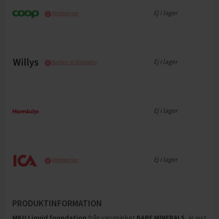
Ej i lager
Webbpriser
Ej i lager
Butiks- & Webbpris
Ej i lager
Ej i lager
Webbpriser
PRODUKTINFORMATION
MKU Liquid foundation
från varumärket
BARE MINERALS
, är just