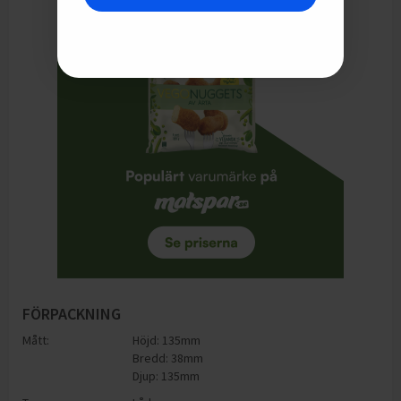
FÖRPACKNING
Mått:
Höjd: 135mm
Bredd: 38mm
Djup: 135mm