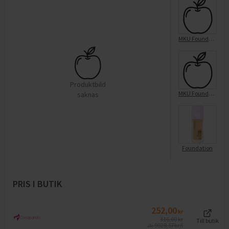
MKU Foundation
Produktbild
MKU Foundation
saknas
Foundation
PRIS I BUTIK
252,00
kr
316,00
kr
Till butik
9028,57
kr/l
Jfr