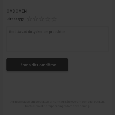
OMDÖMEN
Ditt betyg:
Lämna ditt omdöme
All information om produkten är hämtad från leverantören eller butiken.
Kontrollera alltid förpackningen före användning.