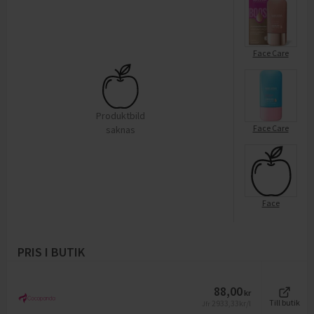
Face Care
Produktbild
Face Care
saknas
Face
PRIS I BUTIK
88,00
kr
2933,33
kr/l
Till butik
Jfr