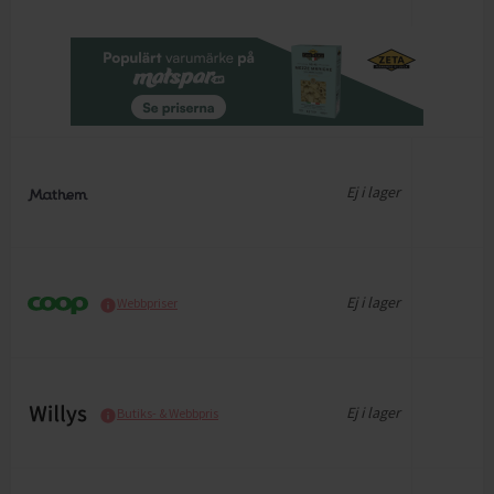
Ej i lager
Ej i lager
Webbpriser
Ej i lager
Butiks- & Webbpris