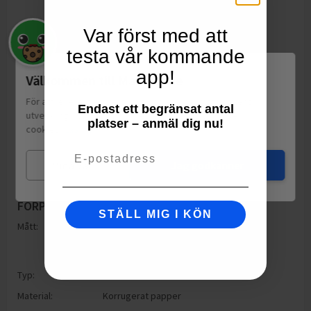
Var först med att
testa vår kommande
app!
Välkommen till Matspar.se
För att leverera en personlig upplevelse, mäta sajtens
Endast ett begränsat antal
utveckling och ha sociala medier-koppling använder vi
platser – anmäl dig nu!
cookies.
Läs mer
Email
Mina val
Jag godkänner
FÖRPACKNING
STÄLL MIG I KÖN
Mått:
Höjd: 107mm
Bredd: 46mm
Djup: 107mm
Typ:
Låda
Material:
Korrugerat papper