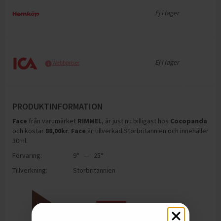
Ej i lager
Ej i lager
Webbpriser
PRODUKTINFORMATION
Face
från varumärket
RIMMEL
, är just nu billigast hos
Cocopanda
och
kostar
88,00
kr
.
Face
är tillverkad Storbritannien och innehåller
30ml
.
Förvaring:
9° — 25°
Tillverkning:
Storbritannien