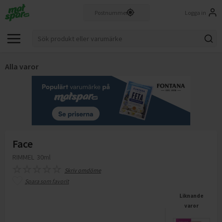
Logga in
Alla varor
Face
RIMMEL
30ml
Skriv omdöme
Spara som favorit
Liknande
varor