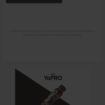
All information om produkten är hämtad från leverantören eller butiken.
Kontrollera alltid förpackningen före användning.