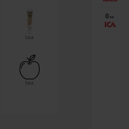
0
KR
Face
Face