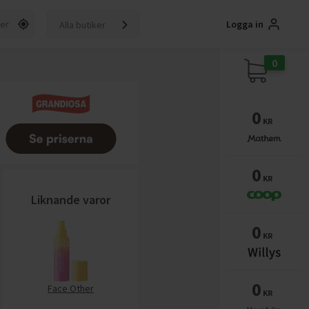
Logga in
Alla butiker
0
0
KR
0
KR
Liknande varor
0
KR
0
Face Other
KR