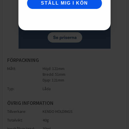
STÄLL MIG I KÖN
FÖRPACKNING
Mått:
Höjd: 121mm
Bredd: 51mm
Djup: 121mm
Typ:
Låda
ÖVRIG INFORMATION
Tillverkare:
KENDO HOLDINGS
Totalvikt:
40g
Innehållsmängd:
30ml