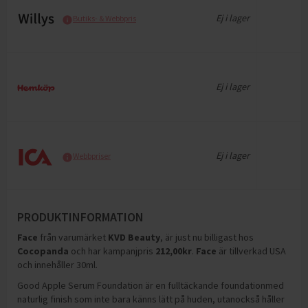
Ej i lager
Butiks- & Webbpris
Ej i lager
Ej i lager
Webbpriser
PRODUKTINFORMATION
Face
från varumärket
KVD Beauty
, är just nu billigast hos
Cocopanda
och
har kampanjpris
212,00
kr
.
Face
är tillverkad USA
och innehåller 30ml
.
Good Apple Serum Foundation är en fulltäckande foundationmed
naturlig finish som inte bara känns lätt på huden, utanockså håller