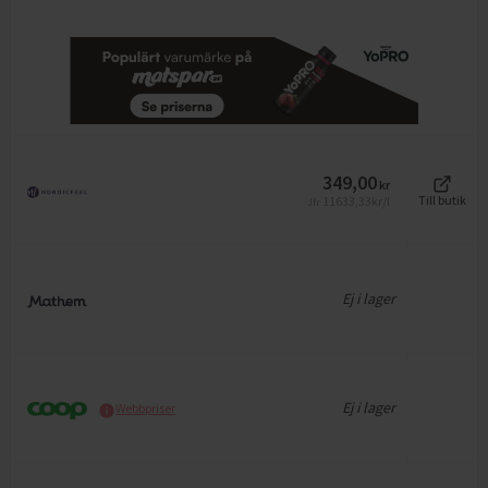
349,00
kr
11633,33
kr/l
Till butik
Jfr
Ej i lager
Ej i lager
Webbpriser