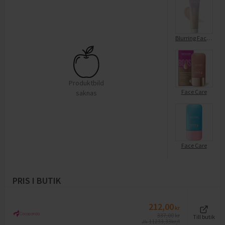
Blurring Face Primer 00
Produktbild
Face Care
saknas
Face Care
PRIS I BUTIK
212,00
kr
337,00
kr
Till butik
11233,33
kr/l
Jfr