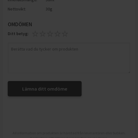
Nettovikt:
30g
OMDÖMEN
Ditt betyg:
Lämna ditt omdöme
All information om produkten är hämtad från leverantören eller butiken.