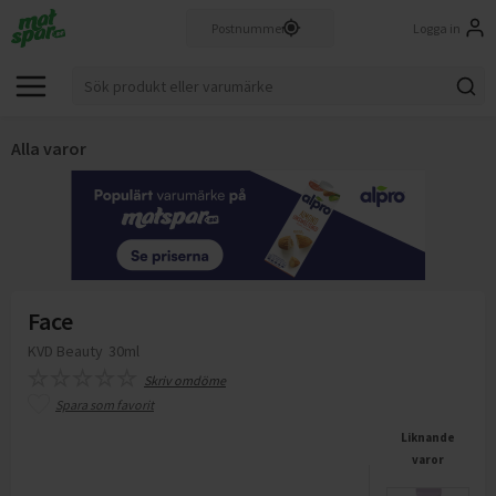
Logga in
Alla varor
Face
KVD Beauty
30ml
Skriv omdöme
Spara som favorit
Liknande
varor