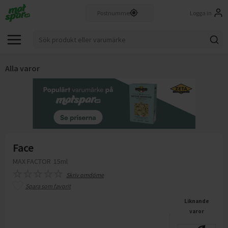
Logga in
Alla varor
Face
MAX FACTOR
15ml
Skriv omdöme
Spara som favorit
Liknande
varor