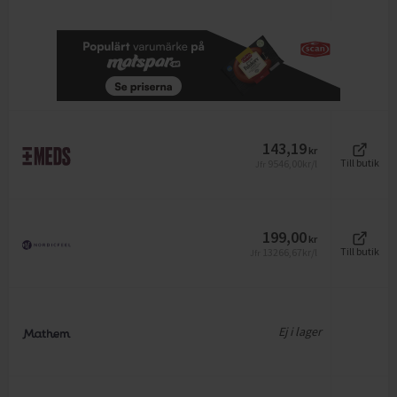
143,19
kr
9546,00
kr/l
Till butik
Jfr
199,00
kr
13266,67
kr/l
Till butik
Jfr
Ej i lager