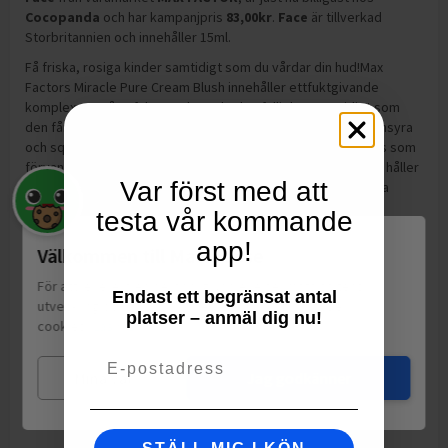
Cocopanda
och
har kampanjpris
83,00
kr
.
Face
är tillverkad
Storbritannien och innehåller 15ml
.
Få friska, rosiga kinder samtidigt som du vårdar din hud!Max
Factors Miracle Pure Cream Blush innehåller ettfuktgivande
komplex som återfuktar och ger huden fyllighet,samtidigt som
den får en vacker lyster. Detta rouge ärberikat med hyaluronsyra
och squalane och har en lätt,krämig och silkeslen konsistens som
förvandlar huden ochger den en vacker och frisk lyster som håller
Var först med att
hela dagen.Den finns i fyra strålande nyanser som passar alla
hudtoner.
testa vår kommande
Tillverkning:
Storbritannien
app!
Välkommen till Matspar.se
För att leverera en personlig upplevelse, mäta sajtens
Endast ett begränsat antal
utveckling och ha sociala medier-koppling använder vi
platser – anmäl dig nu!
cookies.
Läs mer
Email
Mina val
Jag godkänner