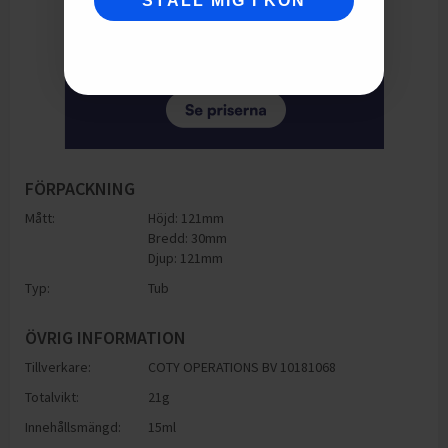
STÄLL MIG I KÖN
FÖRPACKNING
Mått:
Höjd: 121mm
Bredd: 30mm
Djup: 121mm
Typ:
Tub
ÖVRIG INFORMATION
Tillverkare:
COTY OPERATIONS BV 10181068
Totalvikt:
21g
Innehållsmängd:
15ml