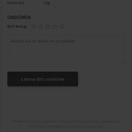
Nettovikt:
15g
OMDÖMEN
Ditt betyg:
Lämna ditt omdöme
All information om produkten är hämtad från leverantören eller butiken.
Kontrollera alltid förpackningen före användning.