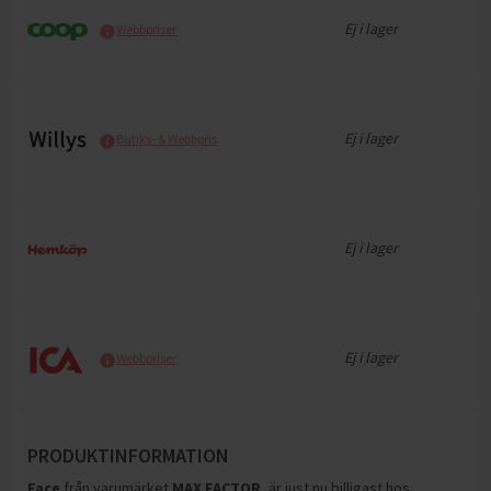
Ej i lager
Webbpriser
Ej i lager
Butiks- & Webbpris
Ej i lager
Ej i lager
Webbpriser
PRODUKTINFORMATION
Face
från varumärket
MAX FACTOR
, är just nu billigast hos