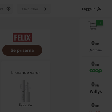
Logga in
Alla butiker
0
0
KR
0
KR
Liknande varor
0
KR
0
Eyebrow
KR