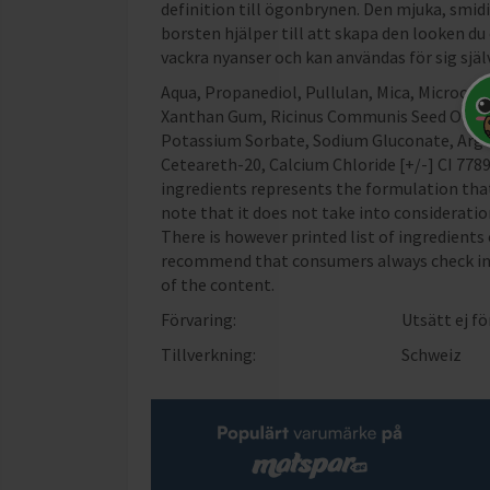
definition till ögonbrynen. Den mjuka, smi
borsten hjälper till att skapa den looken du
vackra nyanser och kan användas för sig sjä
Aqua, Propanediol, Pullulan, Mica, Microcr
Xanthan Gum, Ricinus Communis Seed Oil, 1,
Potassium Sorbate, Sodium Gluconate, Argan
Ceteareth-20, Calcium Chloride [+/-] CI 77891
ingredients represents the formulation that 
note that it does not take into consideratio
There is however printed list of ingredients o
recommend that consumers always check ing
of the content.
Förvaring:
Utsätt ej fö
Tillverkning:
Schweiz