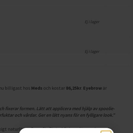
Ej i lager
Ej i lager
 nu billigast hos
Meds
och
kostar
86,25
kr
.
Eyebrow
är
 fixerar formen. Lätt att applicera med hjälp av spoolie-
rfuktar och vårdar. Ger en lätt nyans för en fylligare look."
kigt naturliga – Brow Fix Tinted Gel ger färg, volym och