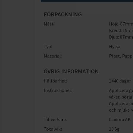
FÖRPACKNING
Mått:
Höjd: 87m
Bredd: 15
Djup: 87m
Typ:
Hylsa
Material:
Plast
,
Papp
ÖVRIG INFORMATION
Hållbarhet:
1440 dagar
Instruktioner:
Applicera g
växer, börj
Applicera p
och mjukt r
Tillverkare:
Isadora AB
Totalvikt:
13.5g