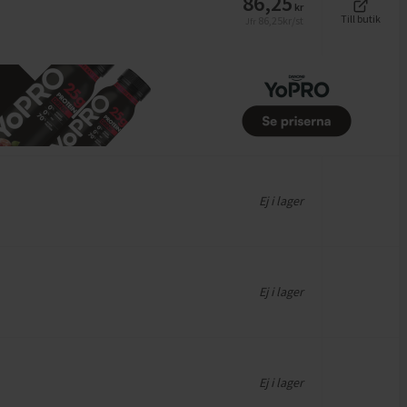
86,25
kr
Till butik
86,25
kr/st
Jfr
Ej i lager
Ej i lager
Ej i lager