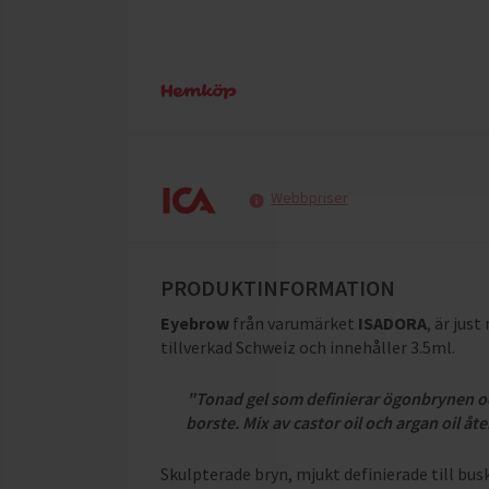
Webbpriser
PRODUKTINFORMATION
Eyebrow
från varumärket
ISADORA
, är just
tillverkad Schweiz och innehåller 3.5ml
.
"Tonad gel som definierar ögonbrynen och
borste. Mix av castor oil och argan oil åte
Skulpterade bryn, mjukt definierade till bus