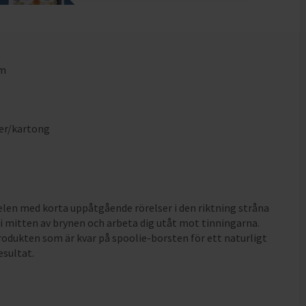
m
mm
m
er/kartong
elen med korta uppåtgående rörelser i den riktning stråna
a i mitten av brynen och arbeta dig utåt mot tinningarna.
rodukten som är kvar på spoolie-borsten för ett naturligt
esultat.