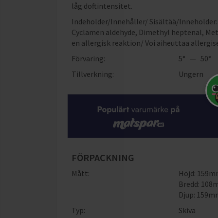
låg doftintensitet.
Indeholder/Innehåller/ Sisältää/Inneholder:
Cyclamen aldehyde, Dimethyl heptenal, Meth
en allergisk reaktion/ Voi aiheuttaa allergis
Förvaring:
5° — 50°
Tillverkning:
Ungern
FÖRPACKNING
Mått:
Höjd: 159
Bredd: 10
Djup: 159
Typ:
Skiva