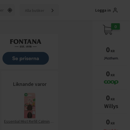
Logga in
Alla butiker
0
0
KR
0
KR
Liknande varor
0
KR
0
Essential Mist Refill Calming Rose
KR