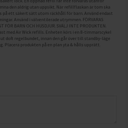
säkert lock. En öppnad refill får inte förvaras utanför
mna den aldrig utan uppsikt. När refillflaskan är tom ska
s på ett säkert sätt utom räckhåll för barn. Använd endast
sningar. Använd i välventilerade utrymmen. FÖRVARAS
T FÖR BARN OCH HUSDJUR. SVÄLJ INTE PRODUKTEN.
st med Air Wick refills. Enheten körs i en 8-timmarscykel
 ut doft regelbundet, innan den går över till standby-läge
ag. Placera produkten på en plan yta & hålls upprätt.