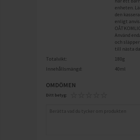
har ett barn
enheten. Lä
den kassera
enligt anvi
OÅTKOMLIG
Använd enda
och släpper
till nästa d
Totalvikt:
180g
Innehållsmängd:
40ml
OMDÖMEN
Ditt betyg: