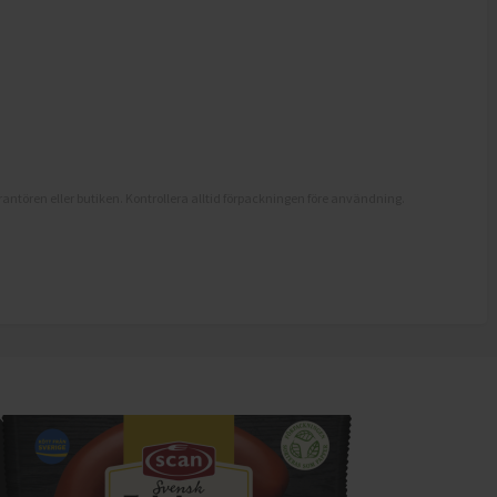
antören eller butiken. Kontrollera alltid förpackningen före användning.