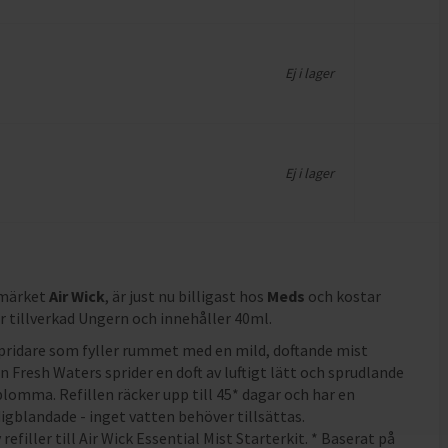
Ej i lager
Ej i lager
umärket
Air Wick
, är just nu billigast hos
Meds
och
kostar
r tillverkad Ungern och innehåller 40ml
.
spridare som fyller rummet med en mild, doftande mist
n Fresh Waters sprider en doft av luftigt lätt och sprudlande
mma. Refillen räcker upp till 45* dagar och har en
rdigblandade - inget vatten behöver tillsättas.
filler till Air Wick Essential Mist Starterkit. * Baserat på