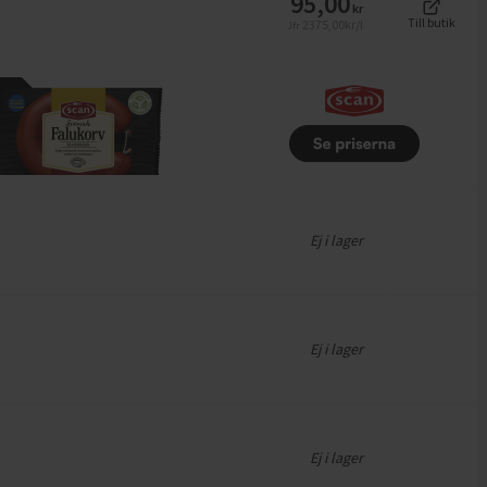
95,00
kr
Till butik
2375,00
kr/l
Jfr
Ej i lager
Ej i lager
Ej i lager