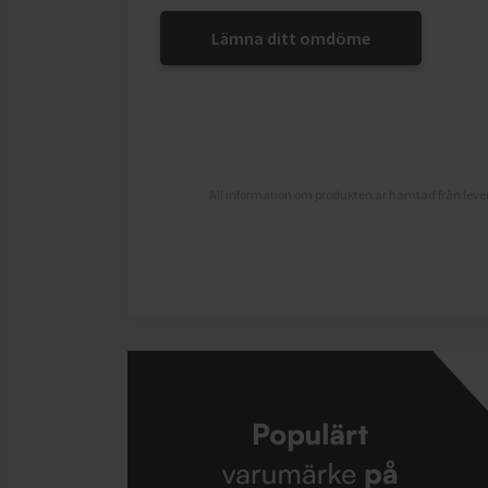
Lämna ditt omdöme
All information om produkten är hämtad från lever