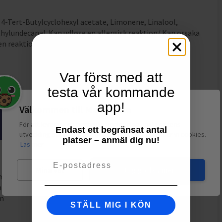
 4-Tert-Butylcyclohexyl acetate, Limonene, Linalool,
ylundecanal. Kan udløse en allergisk reaktion/ Kan orsaka
en reaktion/ Kan gi en allergisk reaksjon.
Var först med att
testa vår kommande
app!
Välkommen till Matspar.se
För att leverera en personlig upplevelse, mäta sajtens
Endast ett begränsat antal
utveckling och ha sociala medier-koppling använder vi cookies.
platser – anmäl dig nu!
Läs mer
Email
Mina val
Jag godkänner
mm
8mm
mm
STÄLL MIG I KÖN