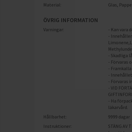
Material:
Glas
,
Pappe
ÖVRIG INFORMATION
Varningar:
- Kan vara 
- Innehålle
Limonene,L
Methylundec
- Skadliga 
- Förvaras 
- Framkalla
- Innehållet
- Förvaras i
- VID FÖRT
GIFTINFOR
- Ha förpac
läkarvård.
Hållbarhet:
9999 dagar
Instruktioner:
STÄNG AV T