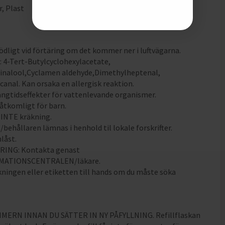
r
,
Plast
dödligt vid förtäring om det kommer ner i luftvägarna.
r: 4-Tert-Butylcyclohexylacetate,
inalool,Cyclamen aldehyde,Dimethylheptenal,
anal. Kan orsaka en allergisk reaktion.
långtidseffekter för vattenlevande organismer.
oåtkomligt för barn.
 INTE kräkning.
/behållaren lämnas i henhold til lokale forskrifter.
nlåst.
ÄRING: Kontakta genast
MATIONSCENTRALEN/läkare.
kningen eller etiketten till hands om du måste söka
IMERN INNAN DU SÄTTER IN NY PÅFYLLNING. Refillflaskan