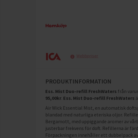
Webbpriser
PRODUKTINFORMATION
Ess. Mist Duo-refill FreshWaters
från var
95,00
kr
.
Ess. Mist Duo-refill FreshWaters
ä
Air Wick Essential Mist, en automatisk doft
blandad med naturliga eteriska oljor. Refille
Bergamott, med uppiggande aromer av vårblo
justerbar frekvens för doft. Refillerna är fä
Förpackningen innehåller ett dubbelpack av re