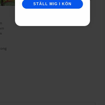
STÄLL MIG I KÖN
mm
0mm
mm
tong