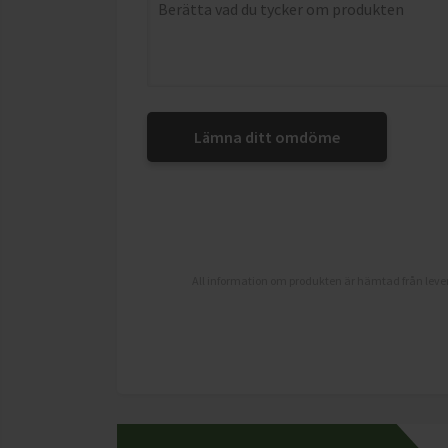
Lämna ditt omdöme
All information om produkten är hämtad från lever