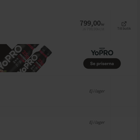
799,00
kr
Till butik
799,00
kr/st
Jfr
Ej i lager
Ej i lager