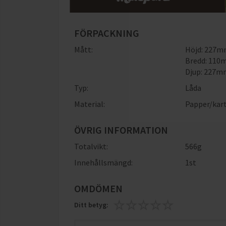
FÖRPACKNING
Mått:
Höjd: 227
Bredd: 11
Djup: 227
Typ:
Låda
Material:
Papper/kar
ÖVRIG INFORMATION
Totalvikt:
566g
Innehållsmängd:
1st
OMDÖMEN
Ditt betyg: