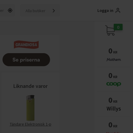
Logga in
Alla butiker
0
0
KR
0
KR
Liknande varor
0
KR
0
Tändare Elektronisk 1-p
KR