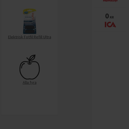
0
KR
Elektrisk Fotfil Refill Ultra
Alla fyra