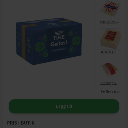
Skivad Ost Norvegian 27%
HUSHÅLLSOST BLOCK 27% FV
Jarlsberg Block 27%
Se fler varor
Lägg till
PRIS I BUTIK