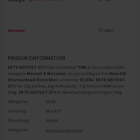
Ej i lager
PRODUKTINFORMATION
EKTE GEITOST 27%
från varumärket
TINE
är en produkt under
kategorin
Mesost & Messmör
, är just nu billigast hos
Maxi ICA
Stormarknad Österåker
och
kostar
97,47
kr
.
EKTE GEITOST
27%
har
13g protein, 36g kolhydrater, 27g fett och 440kcal per
100g
.
EKTE GEITOST 27%
är tillverkad Norge och väger 500g
.
Allergener:
Mjölk
Förvaring:
Max 8.0°
Tillverkning:
Norge
Kategorier:
Mesost & Messmör