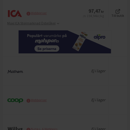
97,47
kr
Webbpriser
194,94
kr/kg
Till butik
Jfr
Maxi ICA Stormarknad Österåker
Ej i lager
Ej i lager
Webbpriser
Ej i lager
Butiks- & Webbpris