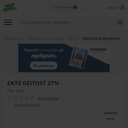
Logga in
Alla varor
Mejeri, Ost & Ägg
Ost
Mesost & Messmör
EKTE GEITOST 27%
TINE
500g
Skriv omdöme
Spara som favorit
Liknande
varor