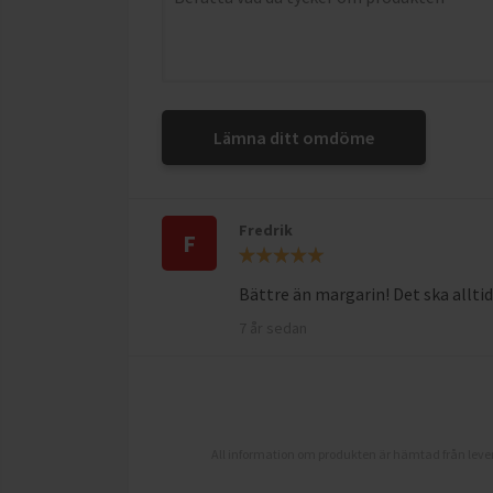
Lämna ditt omdöme
Fredrik
F
Bättre än margarin! Det ska alltid
7 år sedan
All information om produkten är hämtad från lever