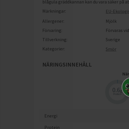
blågula gräddkannan kan du vara säker på a
Märkningar:
EU-Ekologi
Allergener:
Mjölk
Förvaring:
Förvaras vi
Tillverkning:
Sverige
Kategorier:
Smör
NÄRINGSINNEHÅLL
När
0.6
g
Protein
Energi
Protein