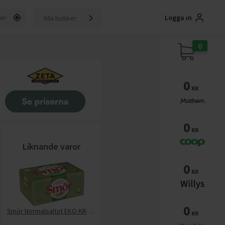
Logga in
Alla butiker
0
0
KR
0
KR
Liknande varor
0
KR
0
Smör Normalsaltat EKO KRAV 82%
KR