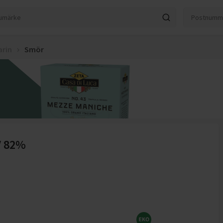
arin
Smör
V 82%