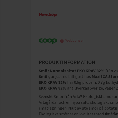
Webbpriser
PRODUKTINFORMATION
Smör Normalsaltat EKO KRAV 82%
från v
Smör
, är just nu billigast hos
Maxi ICA Sto
EKO KRAV 82%
har
0.6g protein, 0.7g kolhy
EKO KRAV 82%
är tillverkad Sverige, väge
Svenskt Smör från Arla® Ekologiskt smör är 
Arlagårdar och en nypa salt. Ekologiskt smö
i matlagningen. Njut av lite smör på potati
Ekologiskt smör är en kvalitetsprodukt från