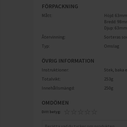
FÖRPACKNING
Mått:
Höjd: 63m
Bredd: 98
Djup: 63m
Återvinning:
Sorteras s
Typ:
Omslag
ÖVRIG INFORMATION
Instruktioner:
Stek, baka 
Totalvikt:
253g
Innehållsmängd:
250g
OMDÖMEN
Ditt betyg: