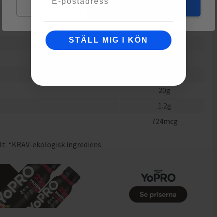
Mina val
Jag godkänner
0.7
g
0.7
g
STÄLL MIG I KÖN
82
g
52
g
1.9
g
20
g
1.2
g
724
mcg
lt. *KRAV-ekologisk ingrediens