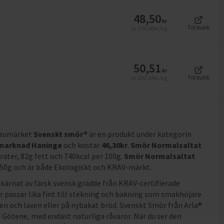
48,50
kr
Till butik
194,00
kr/kg
Jfr
50,51
kr
Till butik
202,04
kr/kg
Jfr
arumärket
Svenskt smör®
är en produkt under kategorin
rmarknad Haninge
och
kostar
46,30
kr
.
Smör Normalsaltat
drater, 82g fett och 740kcal per 100g
.
Smör Normalsaltat
r 250g och är både Ekologiskt och KRAV-märkt
.
kärnat av färsk svensk grädde från KRAV-certifierade
r passar lika fint till stekning och bakning som smakhöjare
sen och laxen eller på nybakat bröd. Svenskt Smör från Arla®
 Götene, med endast naturliga råvaror. När du ser den