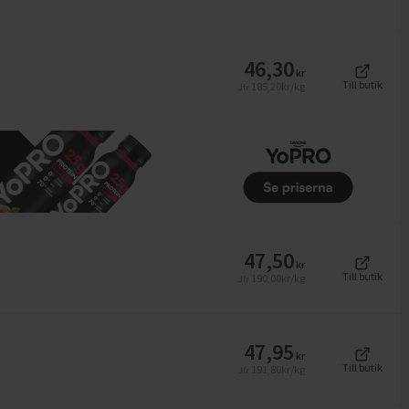
46,30
kr
Till butik
185,20
kr/kg
Jfr
47,50
kr
Till butik
190,00
kr/kg
Jfr
47,95
kr
Till butik
191,80
kr/kg
Jfr