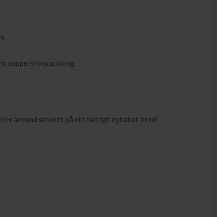
m
mm
m
om pappersförpackning.
eller använd smöret på ett härligt nybakat bröd!