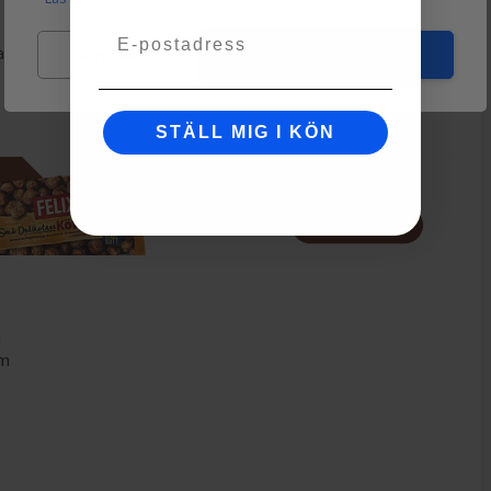
Email
gast hos
Cocopanda
och
har kampanjpris
443,00
kr
.
EdP
är
Mina val
Jag godkänner
STÄLL MIG I KÖN
m
mm
m