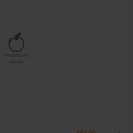
Produktbild
saknas
443,00