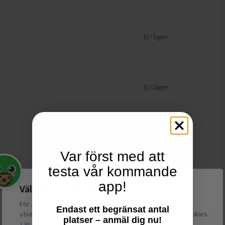
Ej i lager
Ej i lager
Ej i lager
Var först med att
testa vår kommande
app!
Välkommen till Matspar.se
Ej i lager
För att leverera en personlig upplevelse, mäta sajtens
Endast ett begränsat antal
utveckling och ha sociala medier-koppling använder vi cookies.
platser – anmäl dig nu!
Läs mer