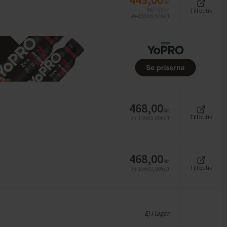
kr
467,00
kr
Till butik
15566,67
kr/l
Jfr
468,00
kr
Till butik
15600,00
kr/l
Jfr
468,00
kr
Till butik
15600,00
kr/l
Jfr
Ej i lager