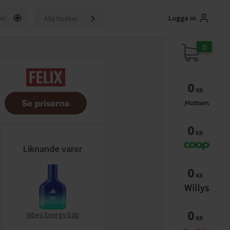
Logga in
Alla butiker
0
0
KR
0
KR
Liknande varor
0
KR
0
Vibes Energy Edp
KR