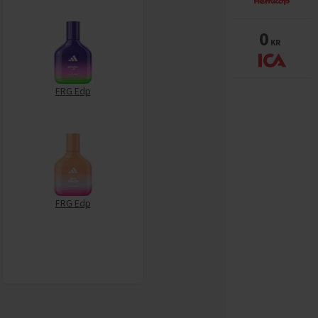
0
KR
FRG Edp
FRG Edp