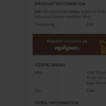
PRODUKTINFORMATION
EdP
från varumärket
Clean
, är just nu billi
tillverkad USA och innehåller 30ml
.
Tillverkning:
USA
FÖRPACKNING
Mått:
Höjd: 92m
Bredd: 50
Djup: 92m
Typ:
Låda
ÖVRIG INFORMATION