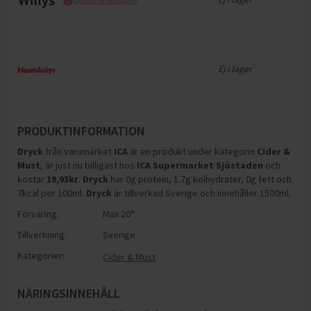
Ej i lager
PRODUKTINFORMATION
Dryck
från varumärket
ICA
är en produkt under kategorin
Cider &
Must
, är just nu billigast hos
ICA Supermarket Sjöstaden
och
kostar
19,93
kr
.
Dryck
har
0g protein, 1.7g kolhydrater, 0g fett och
7kcal per 100ml
.
Dryck
är tillverkad Sverige och innehåller 1500ml
.
Förvaring:
Max 20°
Tillverkning:
Sverige
Kategorier:
Cider & Must
NÄRINGSINNEHÅLL