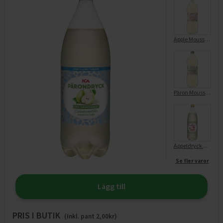
Äpple Mousserande Dryck Ciderkaraktär
Päron Mousserande Dryck Ciderkaraktär
Äppeldryck Ciderkaraktär
Se fler varor
Lägg till
PRIS I BUTIK
(Inkl. pant
2,00
kr)