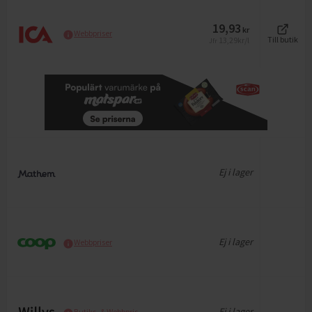
19,93
kr
Webbpriser
13,29
kr/l
Till butik
Jfr
Ej i lager
Ej i lager
Webbpriser
Ej i lager
Butiks- & Webbpris