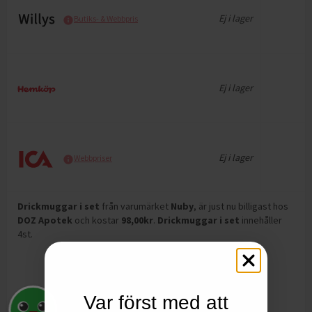
Ej i lager
Butiks- & Webbpris
Ej i lager
Ej i lager
Webbpriser
Drickmuggar i set
från varumärket
Nuby
, är just nu billigast hos
DOZ Apotek
och
kostar
98,00
kr
.
Drickmuggar i set
innehåller
4st
.
Var först med att