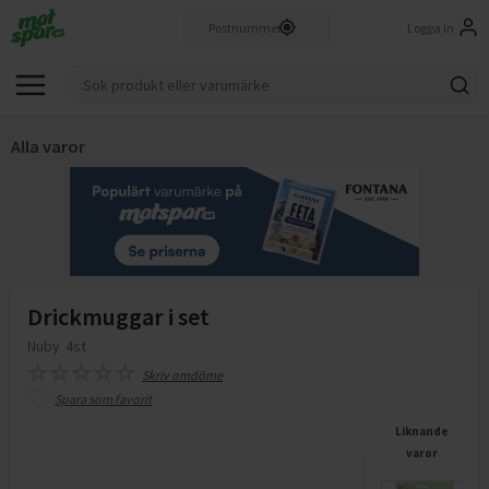
Logga in
Alla varor
Drickmuggar i set
Nuby
4st
Skriv omdöme
Spara som favorit
Liknande
varor