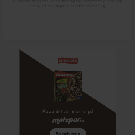
All information om produkten är hämtad från leverantören eller butiken.
Kontrollera alltid förpackningen före användning.