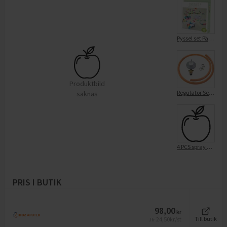
Pyssel set Pärlpyssel
Produktbild
Regulator Set 120cm
saknas
4 PCS spray nozzle set
PRIS I BUTIK
98,00
kr
24,50
kr/st
Till butik
Jfr