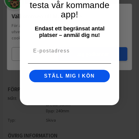
testa vår kommande
app!
Välkommen till Matspar.se
För att leverera en personlig upplevelse, mäta sajtens
Endast ett begränsat antal
utveckling och ha sociala medier-koppling använder vi
platser – anmäl dig nu!
cookies.
Läs mer
Email
Mina val
Jag godkänner
STÄLL MIG I KÖN
FÖRPACKNING
Mått:
Höjd: 240mm
Bredd: 90mm
Djup: 240mm
Typ:
Skiva
ÖVRIG INFORMATION