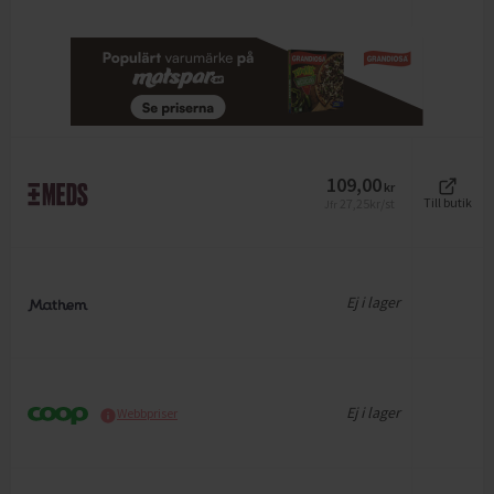
109,00
kr
27,25
kr/st
Till butik
Jfr
Ej i lager
Ej i lager
Webbpriser